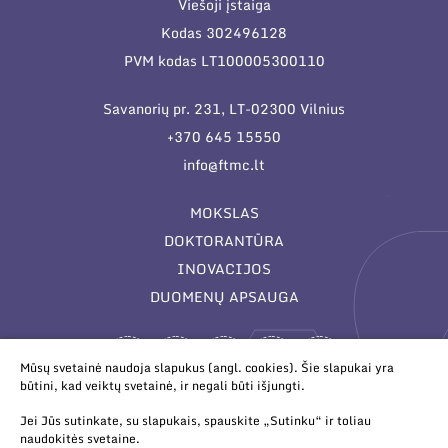
Viešoji įstaiga
Kodas 302496128
PVM kodas LT100005300110
Savanorių pr. 231, LT-02300 Vilnius
+370 645 15550
info@ftmc.lt
MOKSLAS
DOKTORANTŪRA
INOVACIJOS
DUOMENŲ APSAUGA
Mūsų svetainė naudoja slapukus (angl. cookies). Šie slapukai yra
būtini, kad veiktų svetainė, ir negali būti išjungti.
Jei Jūs sutinkate, su slapukais, spauskite „Sutinku“ ir toliau
naudokitės svetaine.
© 2026 Valstybinis mokslinių tyrimų institutas Fizinių ir