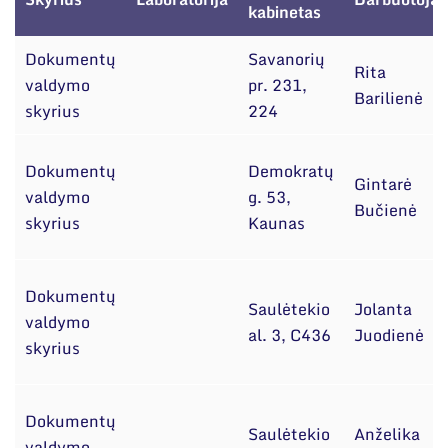
Narystė nacionalinėse ir tarptautinėse
kabinetas
organizacijose bei asociacijose
Dokumentų
Savanorių
Rita
valdymo
pr. 231,
Barilienė
skyrius
224
Dokumentų
Demokratų
Gintarė
valdymo
g. 53,
Bučienė
skyrius
Kaunas
Dokumentų
Saulėtekio
Jolanta
valdymo
al. 3, C436
Juodienė
skyrius
Dokumentų
Saulėtekio
Anželika
valdymo