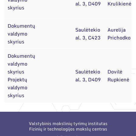
al. 3, D409
Krulikienė
skyrius
Dokumentų
Saulėtekio
Aurelija
valdymo
al. 3, C423
Prichodko
skyrius
Dokumentų
valdymo
skyrius
Saulėtekio
Dovilė
Projektų
al. 3, D409
Rupkienė
valdymo
skyrius
Valstybinis mokslinių tyrimų institutas
Fizinių ir technologijos mokslų centras