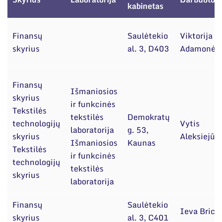
Narystė nacionalinėse ir tarptautinėse
kabinetas
organizacijose bei asociacijose
Finansų
Saulėtekio
Viktorija
skyrius
al. 3, D403
Adamonė
Finansų
Išmaniosios
skyrius
ir funkcinės
Tekstilės
tekstilės
Demokratų
technologijų
Vytis
laboratorija
g. 53,
skyrius
Aleksiejūn
Išmaniosios
Kaunas
Tekstilės
ir funkcinės
technologijų
tekstilės
skyrius
laboratorija
Finansų
Saulėtekio
Ieva Brici
skyrius
al. 3, C401