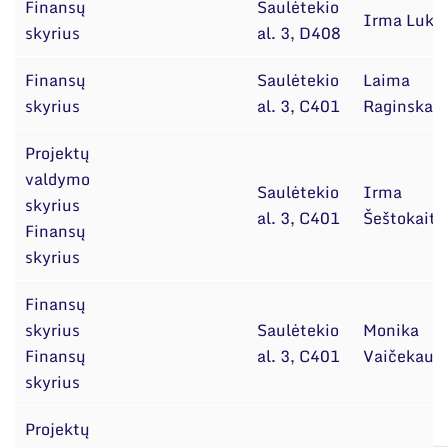
Finansų
Saulėtekio
Irma Lukš
skyrius
al. 3, D408
Finansų
Saulėtekio
Laima
skyrius
al. 3, C401
Raginskait
Projektų
valdymo
Saulėtekio
Irma
skyrius
al. 3, C401
Šeštokaitė
Finansų
skyrius
Finansų
skyrius
Saulėtekio
Monika
Finansų
al. 3, C401
Vaičekausk
skyrius
Projektų