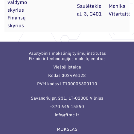
valdymo
Saulėtekio
Monika
skyrius
al. 3, C401
Vitartaitė
Finansų
skyrius
Valstybinis mokslinių tyrimų institutas
Fizinių ir technologijos mokslų centras
Viešoji įstaiga
Kodas 302496128
PVM kodas LT100005300110
Savanorių pr. 231, LT-02300 Vilnius
+370 645 15550
info@ftmc.lt
MOKSLAS