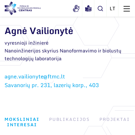
Agnė Vailionytė
Apie mus
vyresnioji inžinierė
Nanoinžinerijos skyrius Nanoformavimo ir biolustų
Dokumentai
Struktūra
technologijų laboratorija
Sertifikatai ir akreditavimo pažymėjimai
Administracija
Naujienos
Viešieji pirkimai
Administraciniai skyriai
Renginiai
Savanorių pr. 231, lazerių korp., 403
Korupcijos prevencija
Moksliniai skyriai
Tinklalaidės
Bendri rekvizitai
Duomenų apsauga
Mokslo taryba
Leidiniai
Administracija
Darbuotojams
Tarptautinė patarėjų taryba
MOKSLINIAI
PUBLIKACIJOS
PROJEKTAI
Darbuotojų kontaktai
Nuorodos
INTERESAI
Mokslininkai emeritai