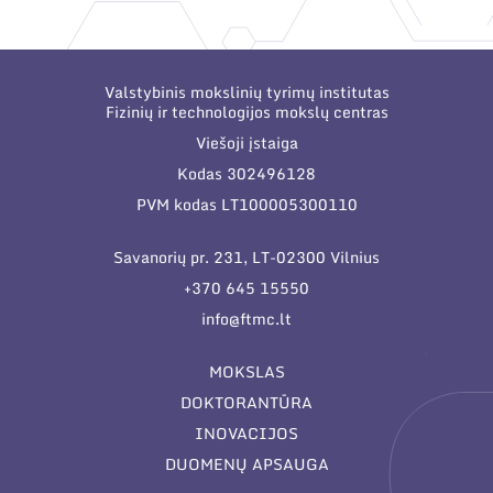
Narystė nacionalinėse ir tarptautinėse
organizacijose bei asociacijose
Valstybinis mokslinių tyrimų institutas
Fizinių ir technologijos mokslų centras
Viešoji įstaiga
Kodas 302496128
PVM kodas LT100005300110
Savanorių pr. 231, LT-02300 Vilnius
+370 645 15550
info@ftmc.lt
MOKSLAS
DOKTORANTŪRA
INOVACIJOS
DUOMENŲ APSAUGA