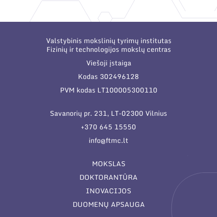
Narystė nacionalinėse ir tarptautinėse
organizacijose bei asociacijose
Valstybinis mokslinių tyrimų institutas
Fizinių ir technologijos mokslų centras
Viešoji įstaiga
Kodas 302496128
PVM kodas LT100005300110
Savanorių pr. 231, LT-02300 Vilnius
+370 645 15550
info@ftmc.lt
MOKSLAS
DOKTORANTŪRA
INOVACIJOS
DUOMENŲ APSAUGA