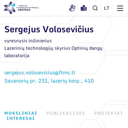
Sergejus Volosevičius
Apie mus
vyresnysis inžinierius
Lazerinių technologijų skyrius Optinių dangų
Dokumentai
Struktūra
laboratorija
Sertifikatai ir akreditavimo pažymėjimai
Administracija
Naujienos
Viešieji pirkimai
Administraciniai skyriai
Renginiai
Savanorių pr. 231, lazerių korp., 410
Korupcijos prevencija
Moksliniai skyriai
Tinklalaidės
Bendri rekvizitai
Duomenų apsauga
Mokslo taryba
Leidiniai
Administracija
Darbuotojams
Tarptautinė patarėjų taryba
MOKSLINIAI
PUBLIKACIJOS
PROJEKTAI
Darbuotojų kontaktai
Nuorodos
INTERESAI
Mokslininkai emeritai