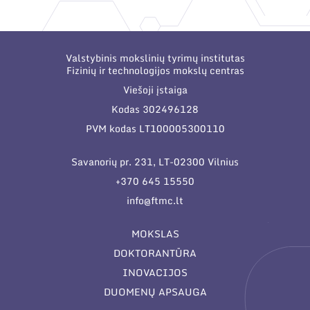
Narystė nacionalinėse ir tarptautinėse
organizacijose bei asociacijose
Valstybinis mokslinių tyrimų institutas
Fizinių ir technologijos mokslų centras
Viešoji įstaiga
Kodas 302496128
PVM kodas LT100005300110
Savanorių pr. 231, LT-02300 Vilnius
+370 645 15550
info@ftmc.lt
MOKSLAS
DOKTORANTŪRA
INOVACIJOS
DUOMENŲ APSAUGA