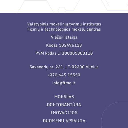
Narystė nacionalinėse ir tarptautinėse
organizacijose bei asociacijose
Valstybinis mokslinių tyrimų institutas
Fizinių ir technologijos mokslų centras
Viešoji įstaiga
Kodas 302496128
PVM kodas LT100005300110
Savanorių pr. 231, LT-02300 Vilnius
+370 645 15550
info@ftmc.lt
MOKSLAS
DOKTORANTŪRA
INOVACIJOS
DUOMENŲ APSAUGA