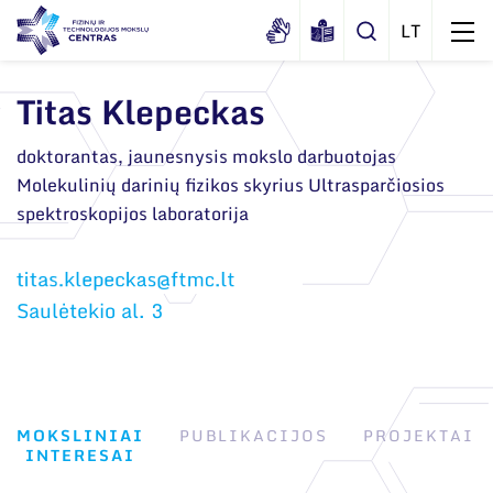
Titas Klepeckas
Apie mus
doktorantas, jaunesnysis mokslo darbuotojas
Molekulinių darinių fizikos skyrius Ultrasparčiosios
Dokumentai
Struktūra
spektroskopijos laboratorija
Sertifikatai ir akreditavimo pažymėjimai
Administracija
Naujienos
Viešieji pirkimai
Administraciniai skyriai
Renginiai
Saulėtekio al. 3
Korupcijos prevencija
Moksliniai skyriai
Tinklalaidės
Bendri rekvizitai
Duomenų apsauga
Mokslo taryba
Leidiniai
Administracija
Darbuotojams
Tarptautinė patarėjų taryba
MOKSLINIAI
PUBLIKACIJOS
PROJEKTAI
Darbuotojų kontaktai
Nuorodos
INTERESAI
Mokslininkai emeritai