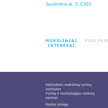
Saulėtekio al. 3, C201
MOKSLINIAI
PUBLIKA
INTERESAI
Valstybinis mokslinių tyrimų
institutas
Fizinių ir technologijos mokslų
centras
Viešoji įstaiga