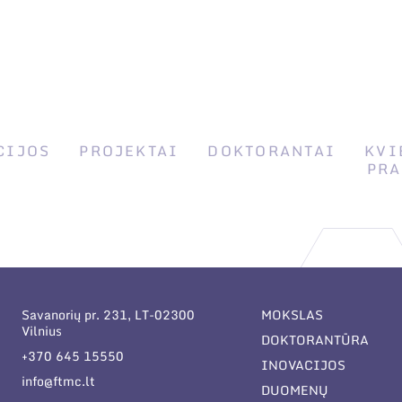
CIJOS
PROJEKTAI
DOKTORANTAI
KVI
PRA
Savanorių pr. 231, LT-02300
MOKSLAS
Vilnius
DOKTORANTŪRA
+370 645 15550
INOVACIJOS
info@ftmc.lt
DUOMENŲ