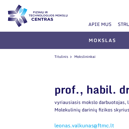
APIE MUS
STR
MOKSLAS
Titulinis
Mokslininkai
prof., habil. 
vyriausiasis mokslo darbuotojas, 
Molekulinių darinių fizikos skyrius