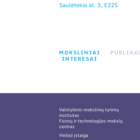
Saulėtekio al. 3, E225
MOKSLINIAI
PUBLIKA
INTERESAI
Valstybinis mokslinių tyrimų
institutas
Fizinių ir technologijos mokslų
centras
Viešoji įstaiga