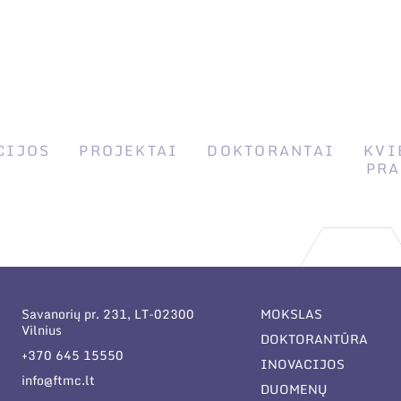
CIJOS
PROJEKTAI
DOKTORANTAI
KVI
PRA
Savanorių pr. 231, LT-02300
MOKSLAS
Vilnius
DOKTORANTŪRA
+370 645 15550
INOVACIJOS
info@ftmc.lt
DUOMENŲ