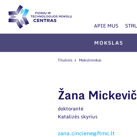
APIE MUS
STR
MOKSLAS
Titulinis
Mokslininkai
Žana Mickevič
doktorantė
Katalizės skyrius