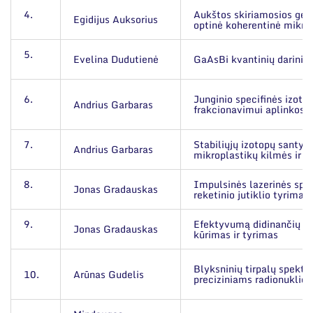
4.
Aukštos skiriamosios geb
Egidijus Auksorius
optinė koherentinė mikro
5.
Evelina Dudutienė
GaAsBi kvantinių darinių 
6.
Junginio specifinės izoto
Andrius Garbaras
frakcionavimui aplinkos 
7.
Stabiliųjų izotopų santy
Andrius Garbaras
mikroplastikų kilmės ir d
8.
Impulsinės lazerinės spin
Jonas Gradauskas
reketinio jutiklio tyrimas
9.
Efektyvumą didinančių s
Jonas Gradauskas
kūrimas ir tyrimas
Blyksninių tirpalų spektr
10.
Arūnas Gudelis
preciziniams radionukli