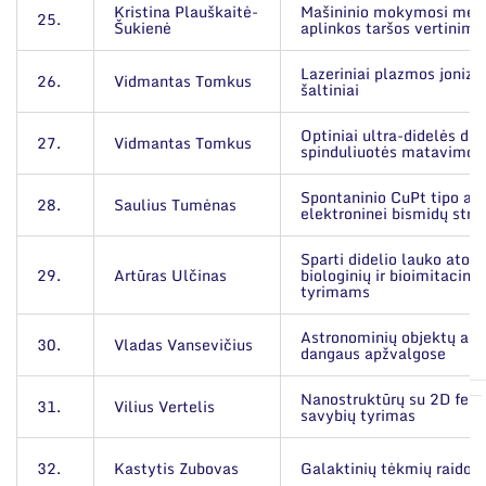
Kristina Plauškaitė-
Mašininio mokymosi met
25.
Šukienė
aplinkos taršos vertinimu
Lazeriniai plazmos jonizu
26.
Vidmantas Tomkus
šaltiniai
Optiniai ultra-didelės do
27.
Vidmantas Tomkus
spinduliuotės matavimo 
Spontaninio CuPt tipo at
28.
Saulius Tumėnas
elektroninei bismidų stru
Sparti didelio lauko atom
29.
Artūras Ulčinas
biologinių ir bioimitaci
tyrimams
Astronominių objektų apti
30.
Vladas Vansevičius
dangaus apžvalgose
Nanostruktūrų su 2D fer
31.
Vilius Vertelis
savybių tyrimas
32.
Kastytis Zubovas
Galaktinių tėkmių raidos 