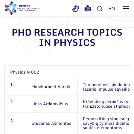
PHD RESEARCH TOPICS
IN PHYSICS
About us
History
Structure
Certificates
Administration
News
Physics N 002
Documents
Scientific Board
Events and ads
1.
Terahercinės spinduliuot
Mahdi Abedi-Varaki
Membership in national and
lazerio impulso sąveikoje
International Advisory Board
Archive
international organizations and
General contacts
associations
Scientific Divisions
2.
Krūvininkų pernašos tyri
Linas Ardaravičius
tranzistoriuose stipriuos
Administration
Perovskitinių sluoksnių a
3.
Employee contacts
Steponas Ašmontas
savybių tyrimas didelio
saulės elementams.