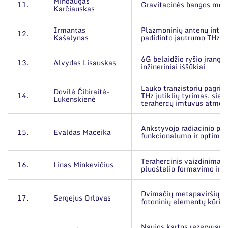
Mindaugas
11.
Gravitacinės bangos modif
Karčiauskas
Irmantas
Plazmoninių antenų integr
12.
Kašalynas
padidinto jautrumo THz de
6G belaidžio ryšio įrangos
13.
Alvydas Lisauskas
inžineriniai iššūkiai
Lauko tranzistorių pagrin
Dovilė Čibiraitė-
14.
THz jutiklių tyrimas, sie
Lukenskienė
terahercų imtuvus atmos
Ankstyvojo radiacinio pe
15.
Evaldas Maceika
funkcionalumo ir optimiz
Terahercinis vaizdinimas 
16.
Linas Minkevičius
pluoštelio formavimo ir 
Dvimačių metapaviršių ir
17.
Sergejus Orlovas
fotoninių elementų kūrim
Naujos kartos rezervuarin