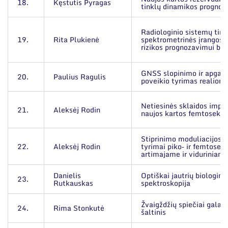
18.
Kęstutis Pyragas
tinklų dinamikos prognoz
Radiologinio sistemų tink
19.
Rita Plukienė
spektrometrinės įrangos 
rizikos prognozavimui bra
GNSS slopinimo ir apgaul
20.
Paulius Ragulis
poveikio tyrimas realiom
Netiesinės sklaidos impu
21.
Aleksėj Rodin
naujos kartos femtosekun
Stiprinimo moduliacijos i
22.
Aleksėj Rodin
tyrimai piko‑ ir femtosek
artimajame ir viduriniam
Danielis
Optiškai jautrių biologinė
23.
Rutkauskas
spektroskopija
Žvaigždžių spiečiai galakt
24.
Rima Stonkutė
šaltinis