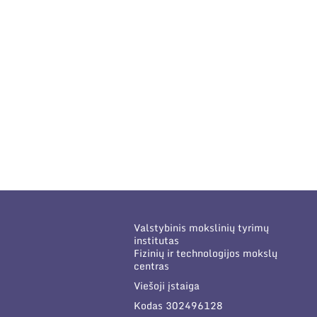
Valstybinis mokslinių tyrimų
institutas
Fizinių ir technologijos mokslų
centras
Viešoji įstaiga
Kodas 302496128