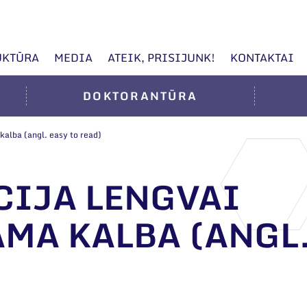
UKTŪRA
MEDIA
ATEIK, PRISIJUNK!
KONTAKTAI
DOKTORANTŪRA
alba (angl. easy to read)
IJA LENGVAI
MA KALBA (ANGL.