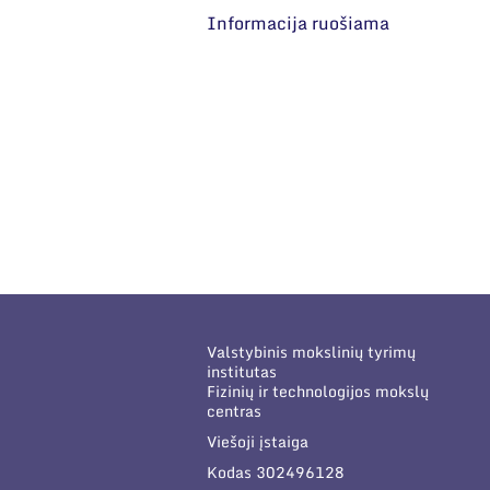
Informacija ruošiama
Valstybinis mokslinių tyrimų
institutas
Fizinių ir technologijos mokslų
centras
Viešoji įstaiga
Kodas 302496128