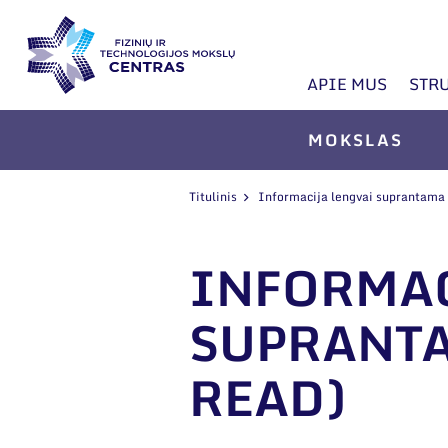
APIE MUS
STR
MOKSLAS
Titulinis
Informacija lengvai suprantama k
INFORMAC
SUPRANTA
READ)