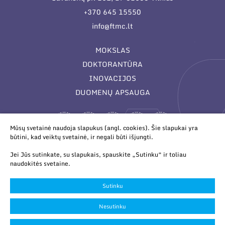
+370 645 15550
info@ftmc.lt
MOKSLAS
DOKTORANTŪRA
INOVACIJOS
DUOMENŲ APSAUGA
Mūsų svetainė naudoja slapukus (angl. cookies). Šie slapukai yra
būtini, kad veiktų svetainė, ir negali būti išjungti.
Jei Jūs sutinkate, su slapukais, spauskite „Sutinku“ ir toliau
naudokitės svetaine.
© 2026 Valstybinis mokslinių tyrimų institutas Fizinių ir
technologijos mokslų centras. Duomenys kaupiami ir saugomi
Sutinku
Juridinių asmenų registre.
Slapukų parinktys
Nesutinku
Duomenų apsauga