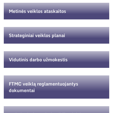
Narystė nacionalinėse ir tarptautinėse
organizacijose bei asociacijose
Metinės veiklos ataskaitos
Struktūra
Strateginiai veiklos planai
Administracija
Naujienos
Administraciniai skyriai
Renginiai
Vidutinis darbo užmokestis
Moksliniai skyriai
Tinklalaidės
Bendri rekvizitai
Mokslo taryba
Leidiniai
Administracija
FTMC veiklą reglamentuojantys
Tarptautinė patarėjų taryba
dokumentai
Darbuotojų kontaktai
Mokslininkai emeritai