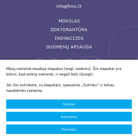
info@ftmc.lt
MOKSLAS
DOKTORANTŪRA
INOVACIJOS
DUOMENŲ APSAUGA
Mūsų svetainė naudoja slapukus (angl. cookies). Šie slapukai yra
būtini, kad veiktų svetainė, ir negali būti išjungti.
Jei Jūs sutinkate, su slapukais, spauskite „Sutinku“ ir toliau
naudokitės svetaine.
© 2026 Valstybinis mokslinių tyrimų institutas Fizinių ir
technologijos mokslų centras. Duomenys kaupiami ir saugomi
Sutinku
Juridinių asmenų registre.
Slapukų parinktys
Nesutinku
Duomenų apsauga
Parinktys
Sukurta:
TEXUS