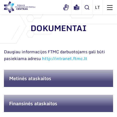
DOKUMENTAI
Apie mus
Dokumentai
Daugiau informacijos FTMC darbuotojams gali būti
Sertifikatai ir akreditavimo pažymėjimai
pasiekiama adresu
http://intranet.ftmc.lt
Viešieji pirkimai
Korupcijos prevencija
Metinės ataskaitos
Duomenų apsauga
Darbuotojams
Finansinės ataskaitos
Nuorodos