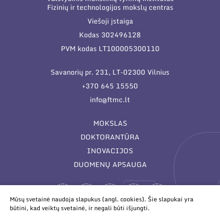
Narystė nacionalinėse ir tarptautinėse
Fizinių ir technologijos mokslų centras
Duomenų apsauga
organizacijose bei asociacijose
Viešoji įstaiga
Darbuotojams
Kodas 302496128
PVM kodas LT100005300110
Nuorodos
Struktūra
Narystė nacionalinėse ir tarptautinėse organizacijose
Savanorių pr. 231, LT-02300 Vilnius
bei asociacijose
Administracija
+370 645 15550
Naujienos
info@ftmc.lt
Administraciniai skyriai
Renginiai
MOKSLAS
Moksliniai skyriai
Tinklalaidės
DOKTORANTŪRA
Bendri rekvizitai
Mokslo taryba
Leidiniai
INOVACIJOS
Administracija
Tarptautinė patarėjų taryba
DUOMENŲ APSAUGA
Darbuotojų kontaktai
Mokslininkai emeritai
Mūsų svetainė naudoja slapukus (angl. cookies). Šie slapukai yra
būtini, kad veiktų svetainė, ir negali būti išjungti.