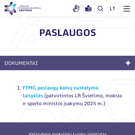
PASLAUGOS
Apie mus
Dokumentai
DOKUMENTAI
Sertifikatai ir akreditavimo pažymėjimai
Viešieji pirkimai
Apie mus
FTMC paslaugų kainų nustatymo
Korupcijos prevencija
Dokumentai
taisyklės
(patvirtintos LR Švietimo, mokslo
Duomenų apsauga
Sertifikatai ir akreditavimo pažymėjimai
ir sporto ministro įsakymu 2025 m.)
Darbuotojams
Viešieji pirkimai
Nuorodos
Korupcijos prevencija
Valstybinis mokslinių tyrimų institutas