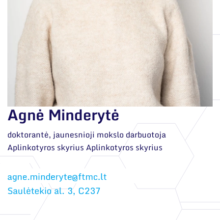
Narystė nacionalinėse ir tarptautinėse
organizacijose bei asociacijose
Agnė Minderytė
doktorantė, jaunesnioji mokslo darbuotoja
Aplinkotyros skyrius Aplinkotyros skyrius
Saulėtekio al. 3, C237