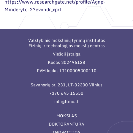
https://www.researchgate.net/profile/Agne-
Minderyte-2?ev=hdr_xprf
Valstybinis mokslinių tyrimų institutas
Fizinių ir technologijos mokslų centras
Viešoji įstaiga
Kodas 302496128
PVM kodas LT100005300110
Savanorių pr. 231, LT-02300 Vilnius
+370 645 15550
info@ftmc.lt
MOKSLAS
DOKTORANTŪRA
INOVACIJOS