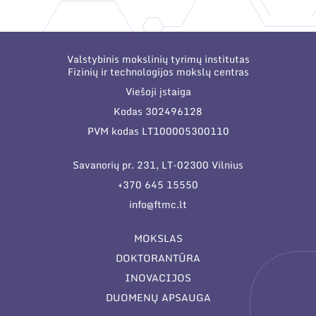
Narystė nacionalinėse ir tarptautinėse
organizacijose bei asociacijose
Valstybinis mokslinių tyrimų institutas
Fizinių ir technologijos mokslų centras
Viešoji įstaiga
Kodas 302496128
PVM kodas LT100005300110
Savanorių pr. 231, LT-02300 Vilnius
+370 645 15550
info@ftmc.lt
MOKSLAS
DOKTORANTŪRA
INOVACIJOS
DUOMENŲ APSAUGA