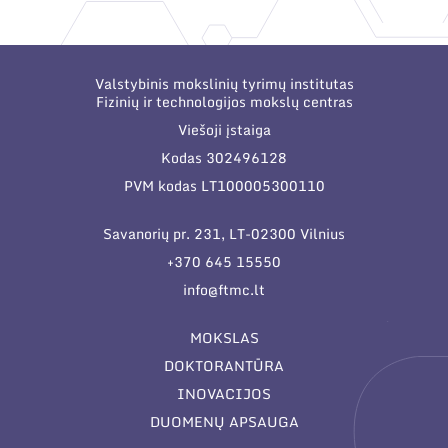
Narystė nacionalinėse ir tarptautinėse
organizacijose bei asociacijose
Valstybinis mokslinių tyrimų institutas
Fizinių ir technologijos mokslų centras
Viešoji įstaiga
Kodas 302496128
PVM kodas LT100005300110
Savanorių pr. 231, LT-02300 Vilnius
+370 645 15550
info@ftmc.lt
MOKSLAS
DOKTORANTŪRA
INOVACIJOS
DUOMENŲ APSAUGA