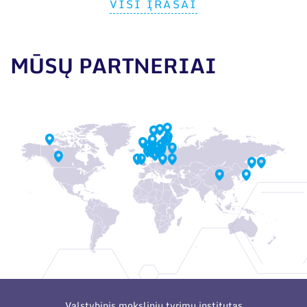
VISI ĮRAŠAI
MŪSŲ PARTNERIAI
Valstybinis mokslinių tyrimų institutas