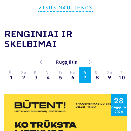
VISOS NAUJIENOS
RENGINIAI IR
SKELBIMAI
Rugpjūtis
Še
Se
Pr
An
Tr
Ke
Pn
Še
Se
Pr
1
2
3
4
5
6
7
8
9
10
28
Rugpjūčio
2026