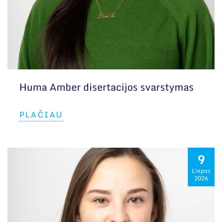
Huma Amber disertacijos svarstymas
PLAČIAU
9
Liepos
2026