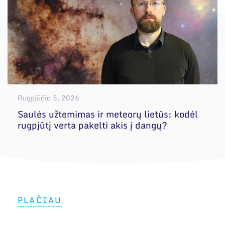
Rugpjūčio 5, 2026
Saulės užtemimas ir meteorų lietūs: kodėl
rugpjūtį verta pakelti akis į dangų?
PLAČIAU