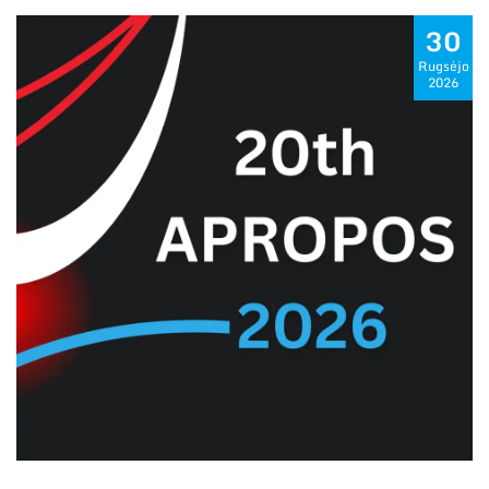
30
Rugsėjo
2026