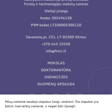
Fizinių ir technologijos mokslų centras
Viešoji įstaiga
Kodas 302496128
PVM kodas LT100005300110
Savanorių pr. 231, LT-02300 Vilnius
+370 645 15550
info@ftmc.lt
MOKSLAS
DOKTORANTŪRA
INOVACIJOS
DUOMENŲ APSAUGA
Mūsų svetainė naudoja slapukus (angl. cookies). Šie slapukai yra
būtini, kad veiktų svetainė, ir negali būti išjungti.