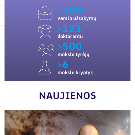
ES PARAMA
Narystė nacionalinėse ir tarptautinėse
>300
organizacijose bei asociacijose
SUSISIEKITE SU MUMIS
verslo užsakymų
>121
doktorantų
>500
mokslo tyrėjų
>6
mokslo kryptys
NAUJIENOS