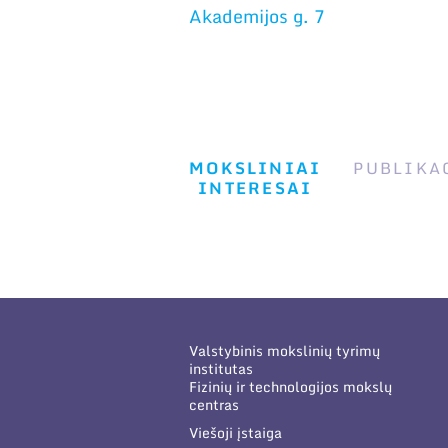
Akademijos g. 7
MOKSLINIAI
PUBLIKA
INTERESAI
Valstybinis mokslinių tyrimų
institutas
Fizinių ir technologijos mokslų
centras
Viešoji įstaiga