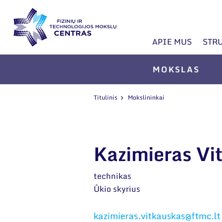
APIE MUS
STR
MOKSLAS
Titulinis
Mokslininkai
Kazimieras Vi
technikas
Ūkio skyrius