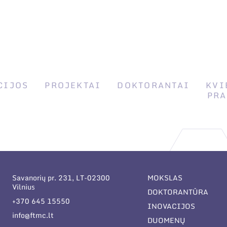
CIJOS
PROJEKTAI
DOKTORANTAI
KVI
PRA
Savanorių pr. 231, LT-02300
MOKSLAS
Vilnius
DOKTORANTŪRA
+370 645 15550
INOVACIJOS
info@ftmc.lt
DUOMENŲ