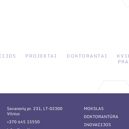
CIJOS
PROJEKTAI
DOKTORANTAI
KVI
PRA
Savanorių pr. 231, LT-02300
MOKSLAS
Vilnius
DOKTORANTŪRA
+370 645 15550
INOVACIJOS