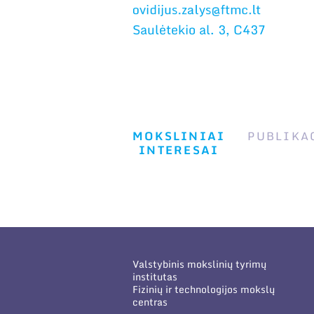
Saulėtekio al. 3, C437
MOKSLINIAI
PUBLIKA
INTERESAI
Valstybinis mokslinių tyrimų
institutas
Fizinių ir technologijos mokslų
centras