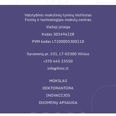
Narystė nacionalinėse ir tarptautinėse
organizacijose bei asociacijose
Valstybinis mokslinių tyrimų institutas
Fizinių ir technologijos mokslų centras
Viešoji įstaiga
Kodas 302496128
PVM kodas LT100005300110
Savanorių pr. 231, LT-02300 Vilnius
+370 645 15550
info@ftmc.lt
MOKSLAS
DOKTORANTŪRA
INOVACIJOS
DUOMENŲ APSAUGA