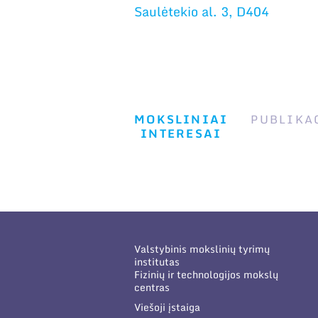
Saulėtekio al. 3, D404
MOKSLINIAI
PUBLIKA
INTERESAI
Valstybinis mokslinių tyrimų
institutas
Fizinių ir technologijos mokslų
centras
Viešoji įstaiga