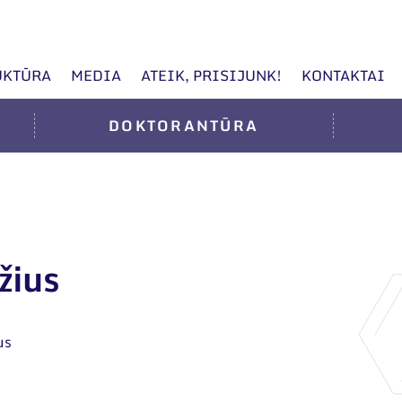
UKTŪRA
MEDIA
ATEIK, PRISIJUNK!
KONTAKTAI
DOKTORANTŪRA
žius
us