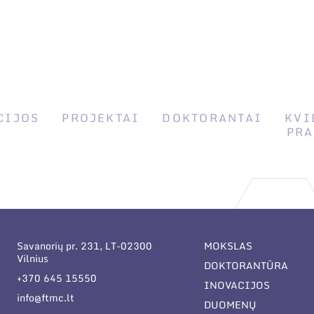
CIJOS
PROJEKTAI
DOKTORANTAI
KVI
PRA
Savanorių pr. 231, LT-02300
MOKSLAS
Vilnius
DOKTORANTŪRA
+370 645 15550
INOVACIJOS
info@ftmc.lt
DUOMENŲ