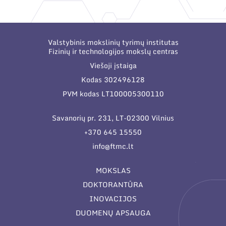
Narystė nacionalinėse ir tarptautinėse
organizacijose bei asociacijose
Valstybinis mokslinių tyrimų institutas
Fizinių ir technologijos mokslų centras
Viešoji įstaiga
Kodas 302496128
PVM kodas LT100005300110
Savanorių pr. 231, LT-02300 Vilnius
+370 645 15550
info@ftmc.lt
MOKSLAS
DOKTORANTŪRA
INOVACIJOS
DUOMENŲ APSAUGA