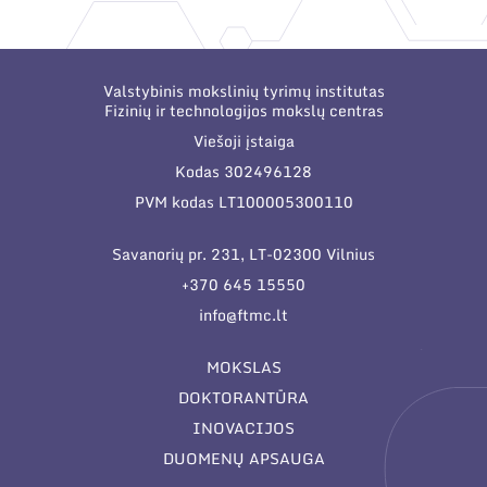
Narystė nacionalinėse ir tarptautinėse
organizacijose bei asociacijose
Valstybinis mokslinių tyrimų institutas
Fizinių ir technologijos mokslų centras
Viešoji įstaiga
Kodas 302496128
PVM kodas LT100005300110
Savanorių pr. 231, LT-02300 Vilnius
+370 645 15550
info@ftmc.lt
MOKSLAS
DOKTORANTŪRA
INOVACIJOS
DUOMENŲ APSAUGA