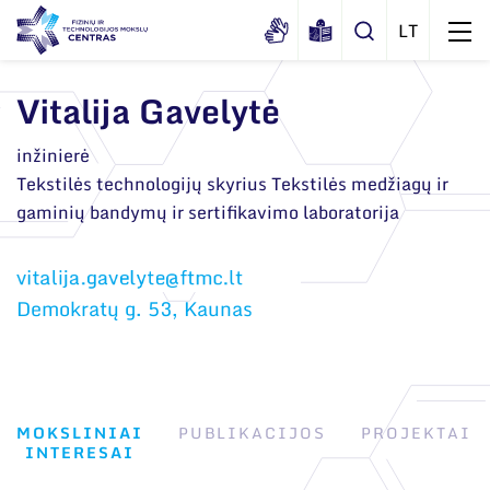
Vitalija Gavelytė
Apie mus
inžinierė
Tekstilės technologijų skyrius Tekstilės medžiagų ir
Dokumentai
Struktūra
gaminių bandymų ir sertifikavimo laboratorija
Sertifikatai ir akreditavimo pažymėjimai
Administracija
Naujienos
Viešieji pirkimai
Administraciniai skyriai
Renginiai
Demokratų g. 53, Kaunas
Korupcijos prevencija
Moksliniai skyriai
Tinklalaidės
Bendri rekvizitai
Duomenų apsauga
Mokslo taryba
Leidiniai
Administracija
Darbuotojams
Tarptautinė patarėjų taryba
MOKSLINIAI
PUBLIKACIJOS
PROJEKTAI
Darbuotojų kontaktai
Nuorodos
INTERESAI
Mokslininkai emeritai