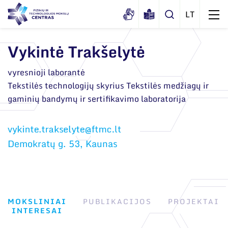
Vykintė Trakšelytė
Apie mus
vyresnioji laborantė
Tekstilės technologijų skyrius Tekstilės medžiagų ir
Dokumentai
Struktūra
gaminių bandymų ir sertifikavimo laboratorija
Sertifikatai ir akreditavimo pažymėjimai
Administracija
Naujienos
Viešieji pirkimai
Administraciniai skyriai
Renginiai
Demokratų g. 53, Kaunas
Korupcijos prevencija
Moksliniai skyriai
Tinklalaidės
Bendri rekvizitai
Duomenų apsauga
Mokslo taryba
Leidiniai
Administracija
Darbuotojams
Tarptautinė patarėjų taryba
MOKSLINIAI
PUBLIKACIJOS
PROJEKTAI
Darbuotojų kontaktai
Nuorodos
INTERESAI
Mokslininkai emeritai