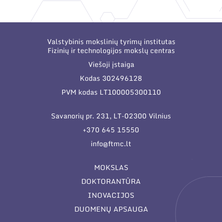
Narystė nacionalinėse ir tarptautinėse
organizacijose bei asociacijose
Valstybinis mokslinių tyrimų institutas
Fizinių ir technologijos mokslų centras
Viešoji įstaiga
Kodas 302496128
PVM kodas LT100005300110
Savanorių pr. 231, LT-02300 Vilnius
+370 645 15550
info@ftmc.lt
MOKSLAS
DOKTORANTŪRA
INOVACIJOS
DUOMENŲ APSAUGA