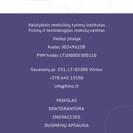
Narystė nacionalinėse ir tarptautinėse
organizacijose bei asociacijose
Valstybinis mokslinių tyrimų institutas
Fizinių ir technologijos mokslų centras
Viešoji įstaiga
Kodas 302496128
PVM kodas LT100005300110
Savanorių pr. 231, LT-02300 Vilnius
+370 645 15550
info@ftmc.lt
MOKSLAS
DOKTORANTŪRA
INOVACIJOS
DUOMENŲ APSAUGA