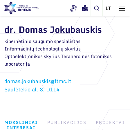
dr. Domas Jokubauskis
Apie mus
kibernetinio saugumo specialistas
Informacinių technologijų skyrius
Dokumentai
Struktūra
Optoelektronikos skyrius Terahercinės fotonikos
Sertifikatai ir akreditavimo pažymėjimai
laboratorija
Administracija
Naujienos
Viešieji pirkimai
Administraciniai skyriai
Renginiai
Korupcijos prevencija
Moksliniai skyriai
Saulėtekio al. 3, D114
Tinklalaidės
Bendri rekvizitai
Duomenų apsauga
Mokslo taryba
Leidiniai
Administracija
Darbuotojams
Tarptautinė patarėjų taryba
Darbuotojų kontaktai
Nuorodos
Mokslininkai emeritai
MOKSLINIAI
PUBLIKACIJOS
PROJEKTAI
INTERESAI