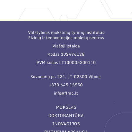
Narystė nacionalinėse ir tarptautinėse
organizacijose bei asociacijose
Valstybinis mokslinių tyrimų institutas
Fizinių ir technologijos mokslų centras
Viešoji įstaiga
Kodas 302496128
PVM kodas LT100005300110
Savanorių pr. 231, LT-02300 Vilnius
+370 645 15550
info@ftmc.lt
MOKSLAS
DOKTORANTŪRA
INOVACIJOS
DUOMENŲ APSAUGA