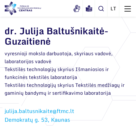
dr. Julija Baltušnikaitė-
Guzaitienė
Apie mus
Dokumentai
vyresnioji mokslo darbuotoja, skyriaus vadovė,
Struktūra
laboratorijos vadovė
Sertifikatai ir akreditavimo pažymėjimai
Administracija
Tekstilės technologijų skyrius Išmaniosios ir
Naujienos
Viešieji pirkimai
funkcinės tekstilės laboratorija
Administraciniai skyriai
Renginiai
Tekstilės technologijų skyrius Tekstilės medžiagų ir
Korupcijos prevencija
Moksliniai skyriai
gaminių bandymų ir sertifikavimo laboratorija
Tinklalaidės
Bendri rekvizitai
Duomenų apsauga
Mokslo taryba
Leidiniai
Administracija
Darbuotojams
Tarptautinė patarėjų taryba
Demokratų g. 53, Kaunas
Darbuotojų kontaktai
Nuorodos
Mokslininkai emeritai