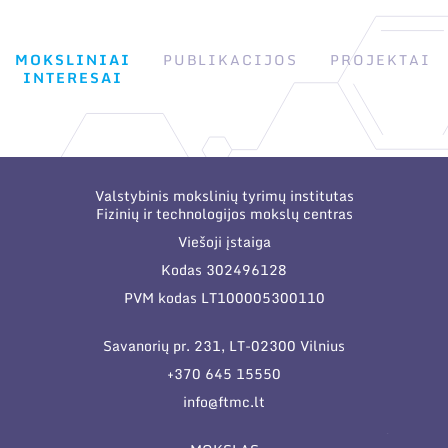
Narystė nacionalinėse ir tarptautinėse
organizacijose bei asociacijose
MOKSLINIAI
PUBLIKACIJOS
PROJEKTAI
INTERESAI
Valstybinis mokslinių tyrimų institutas
Fizinių ir technologijos mokslų centras
Viešoji įstaiga
Kodas 302496128
PVM kodas LT100005300110
Savanorių pr. 231, LT-02300 Vilnius
+370 645 15550
info@ftmc.lt