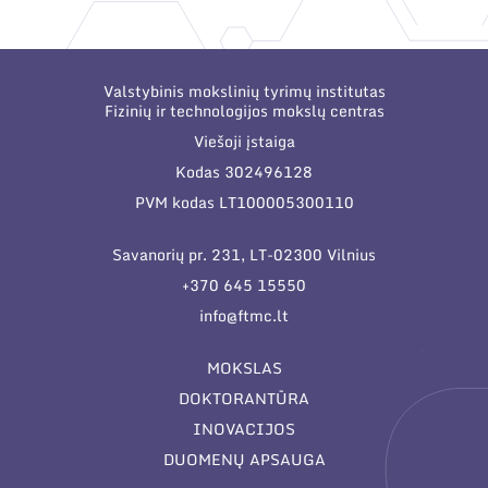
Narystė nacionalinėse ir tarptautinėse
organizacijose bei asociacijose
Valstybinis mokslinių tyrimų institutas
Fizinių ir technologijos mokslų centras
Viešoji įstaiga
Kodas 302496128
PVM kodas LT100005300110
Savanorių pr. 231, LT-02300 Vilnius
+370 645 15550
info@ftmc.lt
MOKSLAS
DOKTORANTŪRA
INOVACIJOS
DUOMENŲ APSAUGA