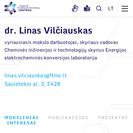
dr. Linas Vilčiauskas
Apie mus
vyriausiasis mokslo darbuotojas, skyriaus vadovas
Cheminės inžinerijos ir technologijų skyrius Energijos
Dokumentai
Struktūra
elektrocheminės konversijos laboratorija
Sertifikatai ir akreditavimo pažymėjimai
Administracija
Naujienos
Viešieji pirkimai
Administraciniai skyriai
Renginiai
Saulėtekio al. 3, E428
Korupcijos prevencija
Moksliniai skyriai
Tinklalaidės
Bendri rekvizitai
Duomenų apsauga
Mokslo taryba
Leidiniai
Administracija
Darbuotojams
Tarptautinė patarėjų taryba
MOKSLINIAI
PUBLIKACIJOS
PROJEKTAI
Darbuotojų kontaktai
Nuorodos
INTERESAI
Mokslininkai emeritai