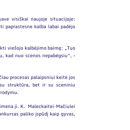
ve visiškai naujoje situacijoje:
ti paprastesne kalba labai padėjo
ikti viešojo kalbėjimo baimę: „Tuo
u, kad nuo scenos nepabėgsiu“, –
čiau procesas palaipsniui keitė jos
su struktūra, bet ir su sceniniu
sirodymu.
simena ji. K. Maleckaitei-Mačiulei
onkursas paliko įspūdį kaip gyvas,