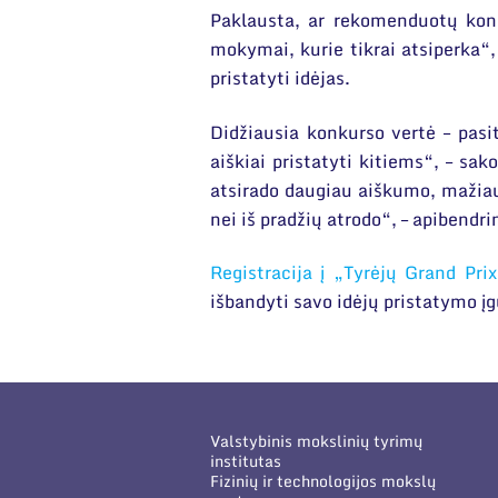
Paklausta, ar rekomenduotų kon
mokymai, kurie tikrai atsiperka“, 
pristatyti idėjas.
Didžiausia konkurso vertė – pasit
aiškiai pristatyti kitiems“, – sak
atsirado daugiau aiškumo, mažiau
nei iš pradžių atrodo“, – apibendrin
Registracija į „Tyrėjų Grand Pri
išbandyti savo idėjų pristatymo įg
Valstybinis mokslinių tyrimų
institutas
Fizinių ir technologijos mokslų