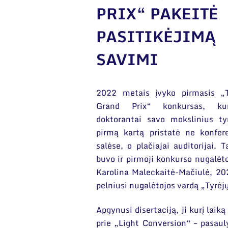
PRIX“ PAKEITĖ
PASITIKĖJIMĄ
SAVIMI
2022 metais įvyko pirmasis „T
Grand Prix“ konkursas, ku
doktorantai savo mokslinius ty
pirmą kartą pristatė ne konfer
salėse, o plačiajai auditorijai. T
buvo ir pirmoji konkurso nugalėto
Karolina Maleckaitė-Mačiulė, 2
pelniusi nugalėtojos vardą „Tyrėj
Apgynusi disertaciją, ji kurį laik
prie „Light Conversion“ – pasauly