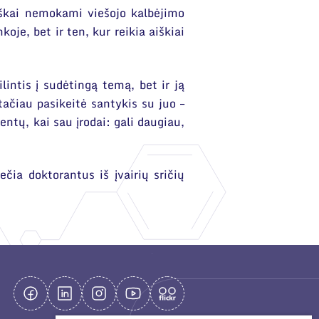
škai nemokami viešojo kalbėjimo
oje, bet ir ten, kur reikia aiškiai
lintis į sudėtingą temą, bet ir ją
 tačiau pasikeitė santykis su juo –
tų, kai sau įrodai: gali daugiau,
ečia doktorantus iš įvairių sričių