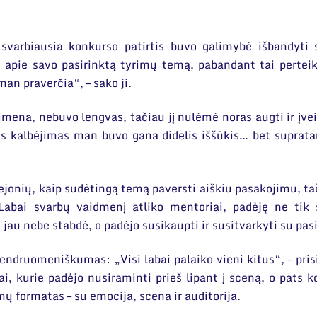
svarbiausia konkurso patirtis buvo galimybė išbandyti sa
 apie savo pasirinktą tyrimų temą, pabandant tai perteik
man praverčia“, – sako ji.
simena, nebuvo lengvas, tačiau jį nulėmė noras augti ir įve
is kalbėjimas man buvo gana didelis iššūkis… bet suprata
ejonių, kaip sudėtingą temą paversti aiškiu pasakojimu, ta
Labai svarbų vaidmenį atliko mentoriai, padėję ne tik 
s jau nebe stabdė, o padėjo susikaupti ir susitvarkyti su pa
endruomeniškumas: „Visi labai palaiko vieni kitus“, – pri
ai, kurie padėjo nusiraminti prieš lipant į sceną, o pats k
ų formatas – su emocija, scena ir auditorija.