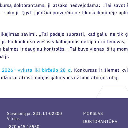
kursą doktorantams, ji atsako nedvejodama: „Tai savoti
– sako ji. Įgyti įgūdžiai praverčia ne tik akademinėje aplink
ikėjimas savimi. „Tai padėjo suprasti, kad galiu ne tik gi
o ji. Po konkurso viešasis kalbėjimas netapo itin lengvas,
 baimės ir daugiau kontrolės. „Tai buvo vienas iš tų momen
a ji.
x 2026“ vyksta iki birželio 28 d
. Konkursas ir šiemet kvi
ūdžius ir atrasti naujas galimybes už laboratorijos ribų.
Savanorių pr. 231, LT-02300
MOKSLAS
Vilnius
DOKTORANTŪRA
+370 645 15550