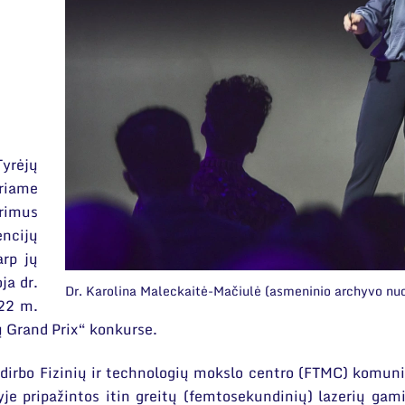
yrėjų
riame
rimus
encijų
arp jų
ja dr.
Dr. Karolina Maleckaitė-Mačiulė (asmeninio archyvo nuo
022 m.
ų Grand Prix“ konkurse.
ą dirbo Fizinių ir technologių mokslo centro (FTMC) komuni
je pripažintos itin greitų (femtosekundinių) lazerių gamin