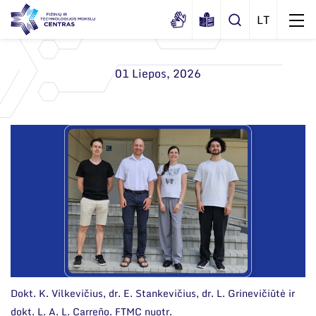
01 Liepos, 2026
Apie mus
Dokumentai
Struktūra
Sertifikatai ir akreditavimo pažymėjimai
Administracija
Naujienos
Viešieji pirkimai
Administraciniai skyriai
Renginiai
Korupcijos prevencija
Moksliniai skyriai
Tinklalaidės
Duomenų apsauga
Mokslo taryba
Leidiniai
Darbuotojams
Tarptautinė patarėjų taryba
Nuorodos
Dokt. K. Vilkevičius, dr. E. Stankevičius, dr. L. Grinevičiūtė ir
Mokslininkai emeritai
dokt. L. A. L. Carreño. FTMC nuotr.