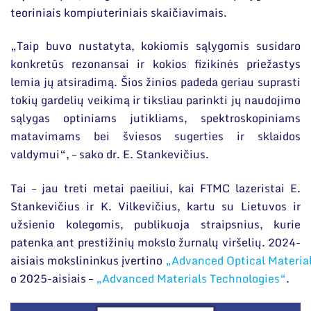
teoriniais kompiuteriniais skaičiavimais.
„Taip buvo nustatyta, kokiomis sąlygomis susidaro
konkretūs rezonansai ir kokios fizikinės priežastys
lemia jų atsiradimą. Šios žinios padeda geriau suprasti
tokių gardelių veikimą ir tiksliau parinkti jų naudojimo
sąlygas optiniams jutikliams, spektroskopiniams
matavimams bei šviesos sugerties ir sklaidos
valdymui“, – sako dr. E. Stankevičius.
Tai – jau treti metai paeiliui, kai FTMC lazeristai E.
Stankevičius ir K. Vilkevičius, kartu su Lietuvos ir
užsienio kolegomis, publikuoja straipsnius, kurie
patenka ant prestižinių mokslo žurnalų viršelių. 2024-
aisiais mokslininkus įvertino
„Advanced Optical Materia
o 2025-aisiais –
„Advanced Materials Technologies“
.