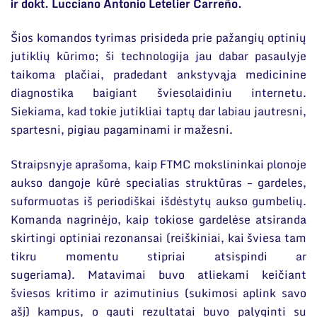
ir dokt. Lucciano Antonio Letelier Carreño.
Šios komandos tyrimas prisideda prie pažangių optinių
jutiklių kūrimo; ši technologija jau dabar pasaulyje
taikoma plačiai, pradedant ankstyvąja medicinine
diagnostika baigiant šviesolaidiniu internetu.
Siekiama, kad tokie jutikliai taptų dar labiau jautresni,
spartesni, pigiau pagaminami ir mažesni.
Straipsnyje aprašoma, kaip FTMC mokslininkai plonoje
aukso dangoje kūrė specialias struktūras – gardeles,
suformuotas iš periodiškai išdėstytų aukso gumbelių.
Komanda nagrinėjo, kaip tokiose gardelėse atsiranda
skirtingi optiniai rezonansai (reiškiniai, kai šviesa tam
tikru momentu stipriai atsispindi ar
sugeriama). Matavimai buvo atliekami keičiant
šviesos kritimo ir azimutinius (sukimosi aplink savo
ašį) kampus, o gauti rezultatai buvo palyginti su