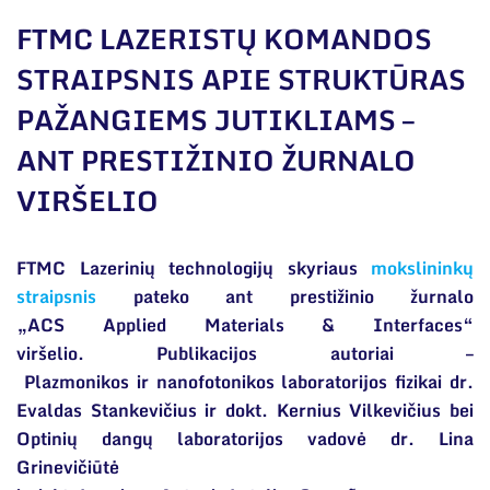
Narystė nacionalinėse ir tarptautinėse
organizacijose bei asociacijose
FTMC LAZERISTŲ KOMANDOS
Bendri rekvizitai
STRAIPSNIS APIE STRUKTŪRAS
PAŽANGIEMS JUTIKLIAMS –
Administracija
ANT PRESTIŽINIO ŽURNALO
Darbuotojų kontaktai
VIRŠELIO
FTMC Lazerinių technologijų skyriaus
mokslininkų
straipsnis
pateko ant prestižinio žurnalo
„ACS Applied Materials & Interfaces“
viršelio. Publikacijos autoriai –
Plazmonikos ir nanofotonikos laboratorijos fizikai dr.
Evaldas Stankevičius ir dokt. Kernius Vilkevičius bei
Optinių dangų laboratorijos vadovė dr. Lina
Grinevičiūtė