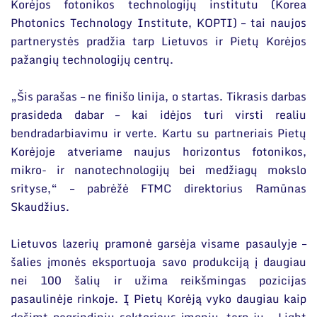
Korėjos fotonikos technologijų institutu (Korea
Photonics Technology Institute, KOPTI) – tai naujos
partnerystės pradžia tarp Lietuvos ir Pietų Korėjos
pažangių technologijų centrų.
„Šis parašas – ne finišo linija, o startas. Tikrasis darbas
prasideda dabar – kai idėjos turi virsti realiu
bendradarbiavimu ir verte. Kartu su partneriais Pietų
Korėjoje atveriame naujus horizontus fotonikos,
mikro- ir nanotechnologijų bei medžiagų mokslo
srityse,“ – pabrėžė FTMC direktorius Ramūnas
Skaudžius.
Lietuvos lazerių pramonė garsėja visame pasaulyje –
šalies įmonės eksportuoja savo produkciją į daugiau
nei 100 šalių ir užima reikšmingas pozicijas
pasaulinėje rinkoje. Į Pietų Korėją vyko daugiau kaip