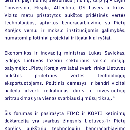
dešimt pagrindinių sektoriaus įmonių, tarp jų – Light
Conversion, Ekspla, Altechna, QS Lasers ir kitos.
Vizito metu pristatytos aukštos pridėtinės vertės
technologijos, aptartos bendradarbiavimo su Pietų
Korėjos verslu ir mokslo institucijomis galimybės,
numatomi pilotiniai projektai ir ilgalaikiai ryšiai.
Ekonomikos ir inovacijų ministras Lukas Savickas,
lydėjęs Lietuvos lazerių sektoriaus verslo misiją,
pažymėjo: „Pietų Korėja yra labai svarbi rinka Lietuvos
aukštos pridėtinės vertės technologijų
eksportuotojams. Politinis dėmesys ir bendri vizitai
padeda atverti reikalingas duris, o investuotojų
pritraukimas yra vienas svarbiausių mūsų tikslų.“
Šis forumas ir pasirašyta FTMC ir KOPTI ketinimų
deklaracija yra svarbus žingsnis Lietuvos ir Pietų
Korėjos aukštųjų technologijų bendradarbiavimo