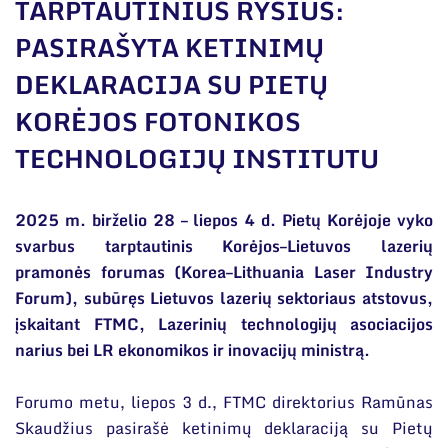
Narystė nacionalinėse ir tarptautinėse
TARPTAUTINIUS RYŠIUS:
organizacijose bei asociacijose
PASIRAŠYTA KETINIMŲ
Bendri rekvizitai
DEKLARACIJA SU PIETŲ
Administracija
KORĖJOS FOTONIKOS
Darbuotojų kontaktai
TECHNOLOGIJŲ INSTITUTU
2025 m. birželio 28 – liepos 4 d. Pietų Korėjoje vyko
svarbus tarptautinis Korėjos–Lietuvos lazerių
pramonės forumas (Korea–Lithuania Laser Industry
Forum), subūręs Lietuvos lazerių sektoriaus atstovus,
įskaitant FTMC, Lazerinių technologijų asociacijos
narius bei LR ekonomikos ir inovacijų ministrą.
Forumo metu, liepos 3 d., FTMC direktorius Ramūnas
Skaudžius pasirašė ketinimų deklaraciją su Pietų