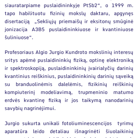
siauratarpiame puslaidininkyje PtSb2“, o 1999 m.
tapo habilituotu fizinių mokslų daktaru, apgynęs
disertaciją „Sekliųjų priemaišų ir eksitonų smūginė
jonizacija A3B5 puslaidininkiuose ir kvantiniuose
šuliniuose“.
Profesoriaus Algio Jurgio Kundroto mokslinių interesų
sritys apėmė puslaidininkių fiziką, optinę elektroniką
ir spektroskopiją, puslaidininkinių įvairialyčių darinių
kvantinius reiškinius, puslaidininkinių darinių sąveiką
su branduolinėmis dalelėmis, fizikinių reiškinių
kompiuterinį modeliavimą, trupmeninio matumo
erdvės kvantinę fiziką ir jos taikymą nanodarinių
savybių nagrinėjimui.
Jurgio sukurta unikali fotoliuminescencijos tyrimų
aparatūra leido detaliau išnagrinėti šiuolaikinių