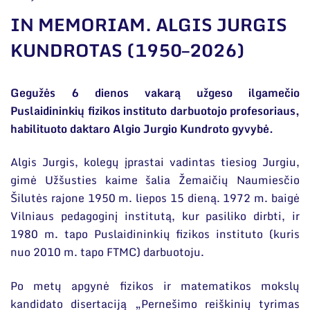
Narystė nacionalinėse ir tarptautinėse
organizacijose bei asociacijose
IN MEMORIAM. ALGIS JURGIS
Bendri rekvizitai
KUNDROTAS (1950–2026)
Administracija
Gegužės 6 dienos vakarą užgeso ilgamečio
Darbuotojų kontaktai
Puslaidininkių fizikos instituto darbuotojo profesoriaus,
habilituoto daktaro Algio Jurgio Kundroto gyvybė.
Algis Jurgis, kolegų įprastai vadintas tiesiog Jurgiu,
gimė Užšusties kaime šalia Žemaičių Naumiesčio
Šilutės rajone 1950 m. liepos 15 dieną. 1972 m. baigė
Vilniaus pedagoginį institutą, kur pasiliko dirbti, ir
1980 m. tapo Puslaidininkių fizikos instituto (kuris
nuo 2010 m. tapo FTMC) darbuotoju.
Po metų apgynė fizikos ir matematikos mokslų
kandidato disertaciją „Pernešimo reiškinių tyrimas