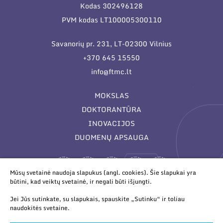
Kodas 302496128
PVM kodas LT100005300110
Savanorių pr. 231, LT-02300 Vilnius
+370 645 15550
info@ftmc.lt
MOKSLAS
DOKTORANTŪRA
INOVACIJOS
DUOMENŲ APSAUGA
Mūsų svetainė naudoja slapukus (angl. cookies). Šie slapukai yra
būtini, kad veiktų svetainė, ir negali būti išjungti.
Jei Jūs sutinkate, su slapukais, spauskite „Sutinku“ ir toliau
naudokitės svetaine.
© 2026 Valstybinis mokslinių tyrimų institutas Fizinių ir
technologijos mokslų centras. Duomenys kaupiami ir saugomi