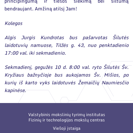
principingumą ir tiesos siekimą bei šiltumą
bendraujant. Amžiną atilsį Jam!
Kolegos
Algis Jurgis Kundrotas bus pašarvotas Šilutės
laidotuvių namuose, Tilžės g. 43, nuo penktadienio
17:00 val. iki sekmadienio.
Sekmadienį, gegužės 10 d. 8:00 val. ryto Šilutės Šv.
Kryžiaus bažnyčioje bus aukojamos Šv. Mišios, po
kurių iš karto vyks laidotuvės Žemaičių Naumiesčio
kapinėse.
Valstybinis mokslinių tyrimų institutas
Fizinių ir technologijos mokslų centras
Viešoji įstaiga