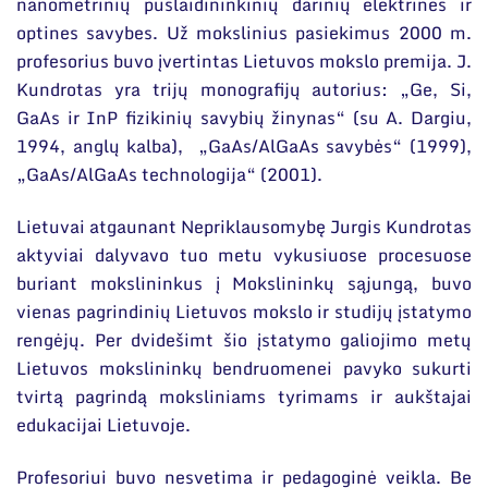
nanometrinių puslaidininkinių darinių elektrines ir
optines savybes. Už mokslinius pasiekimus 2000 m.
profesorius buvo įvertintas Lietuvos mokslo premija. J.
Kundrotas yra trijų monografijų autorius: „Ge, Si,
GaAs ir InP fizikinių savybių žinynas“ (su A. Dargiu,
1994, anglų kalba), „GaAs/AlGaAs savybės“ (1999),
„GaAs/AlGaAs technologija“ (2001).
Lietuvai atgaunant Nepriklausomybę Jurgis Kundrotas
aktyviai dalyvavo tuo metu vykusiuose procesuose
buriant mokslininkus į Mokslininkų sąjungą, buvo
vienas pagrindinių Lietuvos mokslo ir studijų įstatymo
rengėjų. Per dvidešimt šio įstatymo galiojimo metų
Lietuvos mokslininkų bendruomenei pavyko sukurti
tvirtą pagrindą moksliniams tyrimams ir aukštajai
edukacijai Lietuvoje.
Profesoriui buvo nesvetima ir pedagoginė veikla. Be