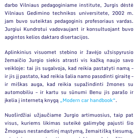
darbo Vilniaus pedagoginiame institute, Jurgis dėstė
Vilniaus Gedimino technikos universitete, 2002 m.
jam buvo suteiktas pedagoginis profesoriaus vardas.
Jurgiui Kundrotui vadovaujant ir konsultuojant buvo
apgintos kelios daktaro disertacijos.
Aplinkinius visuomet stebino ir žavėjo užsispyrusio
žemaičio Jurgio siekis atrasti vis kažką naujo savo
veikloje: tai jis sugalvoja, kad reikia pastatyti namą –
ir jis jį pastato, kad reikia šalia namo pasodinti giraitę –
ir miškas auga, kad reikia supažindinti žmones su
automobiliu – ir kartu su sūnumi Benu jis parašo ir
įkelia į internetą knygą
„Modern car handbook“
.
Nuoširdžiai užjaučiame Jurgio artimuosius, taip pat
visus, kuriems likimas suteikė galimybę pajusti šio
Žmogaus nestandartinį mąstymą, žemaitišką tiesumą,