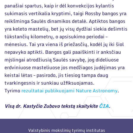
panašiai spartus, kaip ir dėl konvekcijos kylantis
sukimasis vertikalia kryptimi, taigi Rossby bangos yra
reikšminga Saulės dinamikos detalė. Aptiktos bangos
yra keleto mastelių, bet jų visų dydžiai siekia dešimtis
tūkstančių kilometrų, o apsisukimo periodai –
mėnesius. Tai yra viena iš priežasčių, kodėl jų iki šiol
nepavyko aptikti. Bangos gali paaiškinti ir anksčiau
mįslingai atrodžiusią Saulės savybę, jog dideliuose
erdviniuose masteliuose jos medžiagos judėjimas yra
keistai lėtas – pasirodo, jis tiesiog tampa daug
tvarkingesnis ir sunkiau užfiksuojamas.
Tyrimo
rezultatai publikuojami Nature Astronomy
.
Visą dr. Kastyčio Zubovo tekstą skaitykite
ČIA
.
Valstybinis mokslinių tyrimų institutas