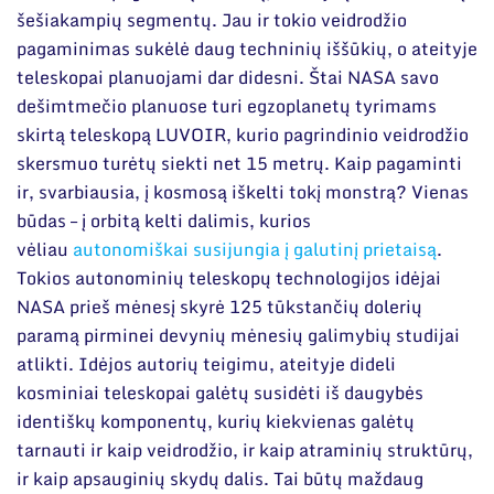
šešiakampių segmentų. Jau ir tokio veidrodžio
pagaminimas sukėlė daug techninių iššūkių, o ateityje
teleskopai planuojami dar didesni. Štai NASA savo
dešimtmečio planuose turi egzoplanetų tyrimams
skirtą teleskopą LUVOIR, kurio pagrindinio veidrodžio
skersmuo turėtų siekti net 15 metrų. Kaip pagaminti
ir, svarbiausia, į kosmosą iškelti tokį monstrą? Vienas
būdas – į orbitą kelti dalimis, kurios
vėliau
autonomiškai susijungia į galutinį prietaisą
.
Tokios autonominių teleskopų technologijos idėjai
NASA prieš mėnesį skyrė 125 tūkstančių dolerių
paramą pirminei devynių mėnesių galimybių studijai
atlikti. Idėjos autorių teigimu, ateityje dideli
kosminiai teleskopai galėtų susidėti iš daugybės
identiškų komponentų, kurių kiekvienas galėtų
tarnauti ir kaip veidrodžio, ir kaip atraminių struktūrų,
ir kaip apsauginių skydų dalis. Tai būtų maždaug