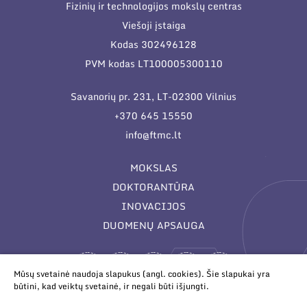
Fizinių ir technologijos mokslų centras
Viešoji įstaiga
Kodas 302496128
PVM kodas LT100005300110
Savanorių pr. 231, LT-02300 Vilnius
+370 645 15550
info@ftmc.lt
MOKSLAS
DOKTORANTŪRA
INOVACIJOS
DUOMENŲ APSAUGA
Mūsų svetainė naudoja slapukus (angl. cookies). Šie slapukai yra
būtini, kad veiktų svetainė, ir negali būti išjungti.