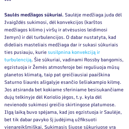
***
Saulės medžiagos sūkuriai.
Saulėje medžiaga juda dėl
žvaigždės sukimosi, dėl konvekcijos (karštos
medžiagos kilimo į viršų ir atvėsusios leidimosi
žemyn) ir dėl turbulencijos. O dabar nustatyta, kad
dideliais masteliais medžiaga dar ir sukasi sūkuriais
ties pusiauju, kurie
susilpnina konvekciją ir
turbulenciją
. Šie sūkuriai, vadinami Rossby bangomis,
egzistuoja ir Žemės atmosferoje bei reguliuoja mūsų
planetos klimatą, taip pat greičiausiai paaiškina
Saturno šiaurės ašigalyje esančio šešiakampio kilmę.
Jos atsiranda bet kokiame sferiniame besisukančiame
dujų telkinyje dėl Koriolio jėgos, t.y. kyla dėl
nevienodo sukimosi greičio skirtingose platumose.
Ilgą laiką buvo spėjama, kad jos egzistuoja ir Saulėje,
bet tik dabar pavyko šį judėjimą užfiksuoti
vienareikšmiškai. Sukimasis šiuose sūkuriuose yra