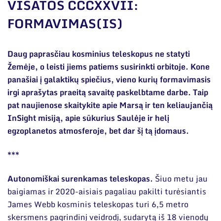
Narystė nacionalinėse ir tarptautinėse
VISATOS CCCXXVII:
organizacijose bei asociacijose
FORMAVIMAS(IS)
Bendri rekvizitai
Administracija
Daug paprasčiau kosminius teleskopus ne statyti
Žemėje, o leisti jiems patiems susirinkti orbitoje. Kone
Darbuotojų kontaktai
panašiai į galaktikų spiečius, vieno kurių formavimasis
irgi aprašytas praeitą savaitę paskelbtame darbe. Taip
pat naujienose skaitykite apie Marsą ir ten keliaujančią
InSight misiją, apie sūkurius Saulėje ir helį
egzoplanetos atmosferoje, bet dar šį tą įdomaus.
***
Autonomiškai surenkamas teleskopas.
Šiuo metu jau
baigiamas ir 2020-aisiais pagaliau pakilti turėsiantis
James Webb kosminis teleskopas turi 6,5 metro
skersmens pagrindinį veidrodį, sudarytą iš 18 vienodų