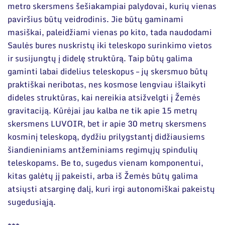
metro skersmens šešiakampiai palydovai, kurių vienas
paviršius būtų veidrodinis. Jie būtų gaminami
masiškai, paleidžiami vienas po kito, tada naudodami
Saulės bures nuskristų iki teleskopo surinkimo vietos
ir susijungtų į didelę struktūrą. Taip būtų galima
gaminti labai didelius teleskopus – jų skersmuo būtų
praktiškai neribotas, nes kosmose lengviau išlaikyti
dideles struktūras, kai nereikia atsižvelgti į Žemės
gravitaciją. Kūrėjai jau kalba ne tik apie 15 metrų
skersmens LUVOIR, bet ir apie 30 metrų skersmens
kosminį teleskopą, dydžiu prilygstantį didžiausiems
šiandieniniams antžeminiams regimųjų spindulių
teleskopams. Be to, sugedus vienam komponentui,
kitas galėtų jį pakeisti, arba iš Žemės būtų galima
atsiųsti atsarginę dalį, kuri irgi autonomiškai pakeistų
sugedusiąją.