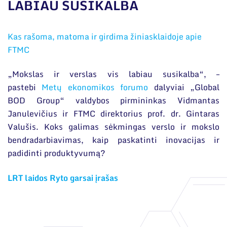
Narystė nacionalinėse ir tarptautinėse
LABIAU SUSIKALBA
organizacijose bei asociacijose
Bendri rekvizitai
Kas rašoma, matoma ir girdima žiniasklaidoje apie
FTMC
Administracija
Darbuotojų kontaktai
„Mokslas ir verslas vis labiau susikalba“, –
pastebi
Metų ekonomikos forumo
dalyviai „Global
BOD Group“ valdybos pirmininkas Vidmantas
Janulevičius ir FTMC direktorius prof. dr. Gintaras
Valušis. Koks galimas sėkmingas verslo ir mokslo
bendradarbiavimas, kaip paskatinti inovacijas ir
padidinti produktyvumą?
LRT laidos Ryto garsai įrašas