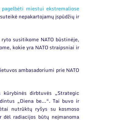
 pagelbėti miestui ekstremaliose
ai suteikė nepakartojamų įspūdžių ir
 ryto susitikome NATO būstinėje,
me, kokie yra NATO straipsniai ir
 Lietuvos ambasadoriumi prie NATO
 kūrybinės dirbtuvės „Strategic
dintus „Diena be...“. Tai buvo ir
kėtai nutrūktų ryšys su kosmoso
 ar dėl radiacijos būtų neįmanoma