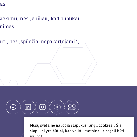
as.
siekimu, nes jaučiau, kad publikai
tinimas.
uti, nes įspūdžiai nepakartojami“,
Mūsų svetainė naudoja slapukus (angl. cookies). Šie
slapukai yra būtini, kad veiktų svetainė, ir negali būti
išjungti.