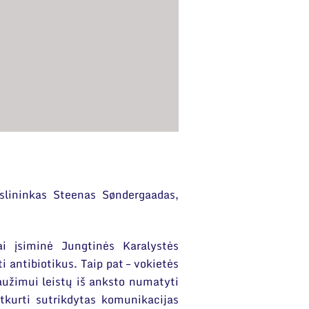
slininkas Steenas Søndergaadas,
ai įsiminė Jungtinės Karalystės
 antibiotikus. Taip pat – vokietės
aužimui leistų iš anksto numatyti
tkurti sutrikdytas komunikacijas