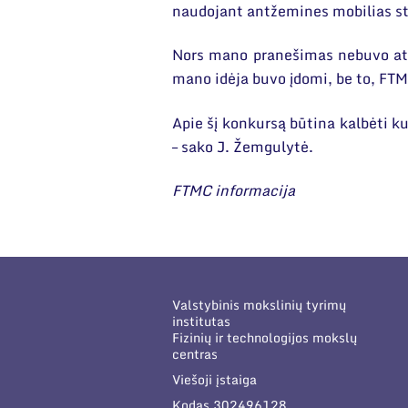
naudojant antžemines mobilias sto
Nors mano pranešimas nebuvo atrin
mano idėja buvo įdomi, be to, FTMC
Apie šį konkursą būtina kalbėti k
– sako J. Žemgulytė.
FTMC informacija
Valstybinis mokslinių tyrimų
institutas
Fizinių ir technologijos mokslų
centras
Viešoji įstaiga
Kodas 302496128