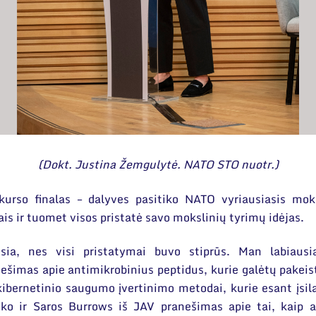
(Dokt. Justina Žemgulytė. NATO STO nuotr.)
rso finalas – dalyves pasitiko NATO vyriausiasis mok
is ir tuomet visos pristatė savo mokslinių tyrimų idėjas.
sia, nes visi pristatymai buvo stiprūs. Man labiausi
šimas apie antimikrobinius peptidus, kurie galėtų pakeisti
ibernetinio saugumo įvertinimo metodai, kurie esant įsil
liko ir Saros Burrows iš JAV pranešimas apie tai, kaip a