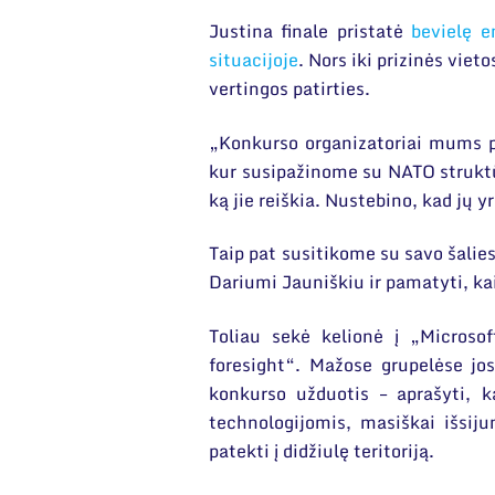
Justina finale pristatė
bevielę e
situacijoje
. Nors iki prizinės viet
vertingos patirties.
„Konkurso organizatoriai mums p
kur susipažinome su NATO struktū
ką jie reiškia. Nustebino, kad jų y
Taip pat susitikome su savo šali
Dariumi Jauniškiu ir pamatyti, kaip
Toliau sekė kelionė į „Microso
foresight“. Mažose grupelėse jos
konkurso užduotis – aprašyti, 
technologijomis, masiškai išsiju
patekti į didžiulę teritoriją.