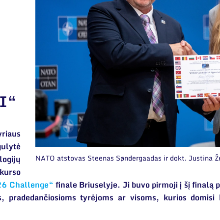
I“
yriaus
lytė
NATO atstovas Steenas Søndergaadas ir dokt. Justina
logijų
kurso
26 Challenge“
finale Briuselyje. Ji buvo pirmoji į šį finalą
 pradedančiosioms tyrėjoms ar visoms, kurios domisi k