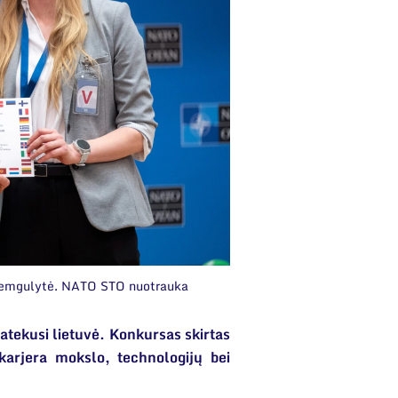
 Žemgulytė. NATO STO nuotrauka
 patekusi lietuvė. Konkursas skirtas
arjera mokslo, technologijų bei