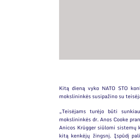
Kitą dieną vyko NATO STO konku
mokslininkės susipažino su teisėja
„Teisėjams turėjo būti sunkiau
mokslininkės dr. Anos Cooke prane
Anicos Krügger siūlomi sistemų k
kitą kenkėjų žingsnį. Įspūdį pa