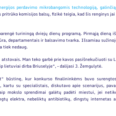
nergijos perdavimo mikrobangomis technologiją, galinčią
os pritrūko komisijos balsų, fizikė teigia, kad šis renginys j
arengė turiningą dviejų dienų programą. Pirmąją dieną iš
ra, departamentais ir balsavimo tvarka. Išsamiau sužinojo
ra tiek nedaug.
es atstovais. Man teko garbė prie kavos pasišnekučiuoti su
 lietuviai dirba Briuselyje“, – dalijasi J. Žemgulytė.
ft“ būstinę, kur konkurso finalininkėms buvo surengtos
, kartu su specialistais, diskutavo apie scenarijus, pava
kaip mokslo sprendimai galėtų padėti miestui, jei neti
ngtų elektra, nebeliktų antibiotikų, dingstų internetas