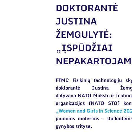
DOKTORANTĖ
JUSTINA
ŽEMGULYTĖ:
„ĮSPŪDŽIAI
NEPAKARTOJAM
FTMC Fizikinių technologijų sk
doktorantė Justina Žemgu
dalyvavo NATO Mokslo ir techno
organizacijos (NATO STO) kon
„Women and Girls in Science 20
jaunoms moterims – studentėms,
gynybos srityse.