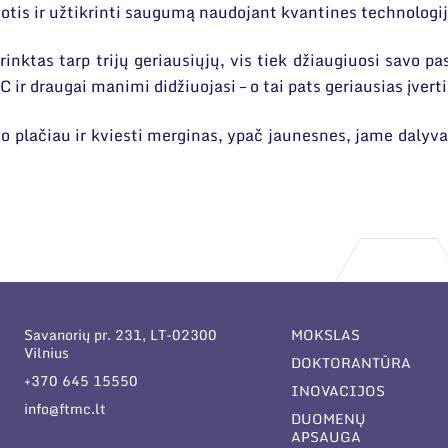
tis ir užtikrinti saugumą naudojant kvantines technologij
ktas tarp trijų geriausiųjų, vis tiek džiaugiuosi savo pa
 ir draugai manimi didžiuojasi – o tai pats geriausias įver
uo plačiau ir kviesti merginas, ypač jaunesnes, jame dalyva
Savanorių pr. 231, LT-02300
MOKSLAS
Vilnius
DOKTORANTŪRA
+370 645 15550
INOVACIJOS
info@ftmc.lt
DUOMENŲ
APSAUGA