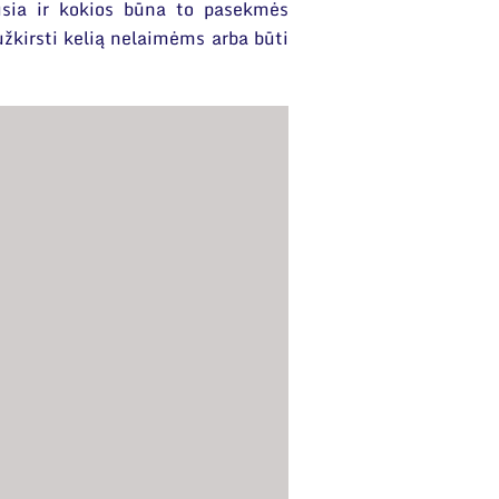
usia ir kokios būna to pasekmės
užkirsti kelią nelaimėms arba būti