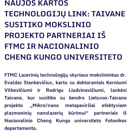
Narystė nacionalinėse ir tarptautinėse
NAUJOS KARTOS
organizacijose bei asociacijose
TECHNOLOGIJŲ LINK: TAIVANE
Bendri rekvizitai
SUSITIKO MOKSLINIO
Administracija
PROJEKTO PARTNERIAI IŠ
Darbuotojų kontaktai
FTMC IR NACIONALINIO
CHENG KUNGO UNIVERSITETO
FTMC Lazerinių technologijų skyriaus mokslininkas dr.
Evaldas Stankevičius, kartu su doktorantais Kerniumi
Vilkevičiumi ir Rodrigu Liudvinavičiumi, lankėsi
Taivane, kur susitiko su bendro Lietuvos-Taivano
projekto „Mikro/nano metapaviršiai efektyviam
plazmoninių nanolazerių kūrimui“ partneriais iš
Nacionalinio Cheng Kungo universiteto Fotonikos
departamento.