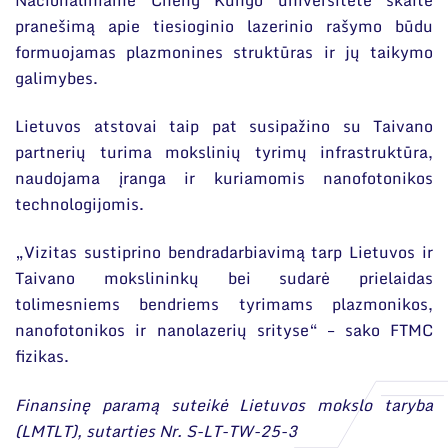
pranešimą apie tiesioginio lazerinio rašymo būdu
formuojamas plazmonines struktūras ir jų taikymo
galimybes.
Lietuvos atstovai taip pat susipažino su Taivano
partnerių turima mokslinių tyrimų infrastruktūra,
naudojama įranga ir kuriamomis nanofotonikos
technologijomis.
„Vizitas sustiprino bendradarbiavimą tarp Lietuvos ir
Taivano mokslininkų bei sudarė prielaidas
tolimesniems bendriems tyrimams plazmonikos,
nanofotonikos ir nanolazerių srityse“ – sako FTMC
fizikas.
Finansinę paramą suteikė Lietuvos mokslo taryba
(LMTLT), sutarties Nr. S-LT-TW-25-3