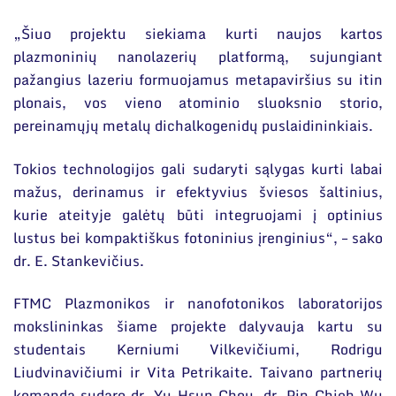
„Šiuo projektu siekiama kurti naujos kartos
plazmoninių nanolazerių platformą, sujungiant
pažangius lazeriu formuojamus metapaviršius su itin
plonais, vos vieno atominio sluoksnio storio,
pereinamųjų metalų dichalkogenidų puslaidininkiais.
Tokios technologijos gali sudaryti sąlygas kurti labai
mažus, derinamus ir efektyvius šviesos šaltinius,
kurie ateityje galėtų būti integruojami į optinius
lustus bei kompaktiškus fotoninius įrenginius“, – sako
dr. E. Stankevičius.
FTMC Plazmonikos ir nanofotonikos laboratorijos
mokslininkas šiame projekte dalyvauja kartu su
studentais Kerniumi Vilkevičiumi, Rodrigu
Liudvinavičiumi ir Vita Petrikaite. Taivano partnerių
komandą sudaro dr. Yu-Hsun Chou, dr. Pin-Chieh Wu