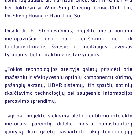
bei doktorantai Wing-Sing Cheung, Chiao-Chih Lin,
Po-Sheng Huang ir Hsiu-Ping Su.
Pasak dr. E. Stankevičiaus, projekto metu kuriami
metapaviršiai gali būti reikšmingi ne tik
fundamentiniams šviesos ir medžiagos sąveikos
tyrimams, bet ir praktiniams taikymams:
„Tokios technologijos ateityje galėtų prisidėti prie
mažesnių ir efektyvesnių optinių komponentų kūrimo,
pažangių ekranų, LiDAR sistemų, itin sparčių optinių
skaičiavimo technologijų bei saugesnio informacijos
perdavimo sprendimų.
Taip pat projekte siekiama plėtoti dirbtinio intelekto
metodais paremtą didelio masto nanostruktūrų
gamybą, kuri galėtų paspartinti tokių technologijų