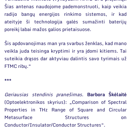
Šias antenas naudojome pademonstruoti, kaip veikia
radijo bangų energijos rinkimo sistemos, ir kad
ateityje ši technologija galės sumažinti baterijų
poreikį labai mažos galios prietaisuose.
Šis apdovanojimas man yra svarbus ženklas, kad mano
veikla juda teisinga kryptimi ir yra įdomi kitiems. Tai
suteikia drąsos dar aktyviau dalintis savo tyrimais už
FTMC ribų.“
***
Geriausias stendinis pranešimas.
Barbora Škėlaitė
(Optoelektronikos skyrius): „Comparison of Spectral
Properties in THz Range of Square and Circular
Metasurface Structures on
Conductor/Insulator/Conductor Structures“.