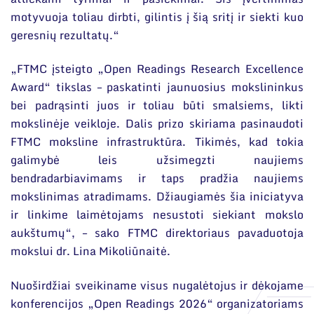
motyvuoja toliau dirbti, gilintis į šią sritį ir siekti kuo
geresnių rezultatų.“
„FTMC įsteigto „Open Readings Research Excellence
Award“ tikslas – paskatinti jaunuosius mokslininkus
bei padrąsinti juos ir toliau būti smalsiems, likti
mokslinėje veikloje. Dalis prizo skiriama pasinaudoti
FTMC moksline infrastruktūra. Tikimės, kad tokia
galimybė leis užsimegzti naujiems
bendradarbiavimams ir taps pradžia naujiems
mokslinimas atradimams. Džiaugiamės šia iniciatyva
ir linkime laimėtojams nesustoti siekiant mokslo
aukštumų“, – sako FTMC direktoriaus pavaduotoja
mokslui dr. Lina Mikoliūnaitė.
Nuoširdžiai sveikiname visus nugalėtojus ir dėkojame
konferencijos „Open Readings 2026“ organizatoriams