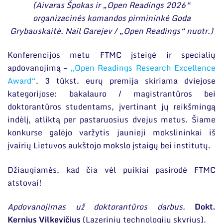
(Aivaras Špokas ir „Open Readings 2026“
organizacinės komandos pirmininkė Goda
Grybauskaitė. Nail Garejev / „Open Readings“ nuotr.)
Konferencijos metu FTMC įsteigė ir specialių
apdovanojimą –
„Open Readings Research Excellence
Award“
. 3 tūkst. eurų premija skiriama dviejose
kategorijose: bakalauro / magistrantūros bei
doktorantūros studentams, įvertinant jų reikšmingą
indėlį, atliktą per pastaruosius dvejus metus. Šiame
konkurse galėjo varžytis jaunieji mokslininkai iš
įvairių Lietuvos aukštojo mokslo įstaigų bei institutų.
Džiaugiamės, kad čia vėl puikiai pasirodė FTMC
atstovai!
Apdovanojimas už doktorantūros darbus.
Dokt.
Kernius Vilkevičius
(Lazerinių technologijų skyrius).