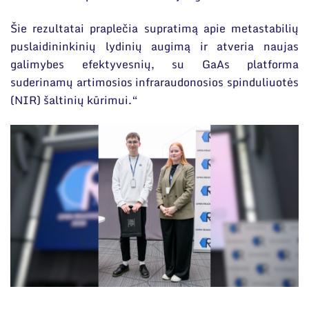
Šie rezultatai praplečia supratimą apie metastabilių
puslaidininkinių lydinių augimą ir atveria naujas
galimybes efektyvesnių, su GaAs platforma
suderinamų artimosios infraraudonosios spinduliuotės
(NIR) šaltinių kūrimui.“