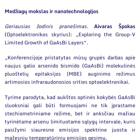
Medžiagų mokslas ir nanotechnologijos
Geriausias žodinis pranešimas.
Aivaras Špokas
(Optoelektronikos skyrius): „Exploring the Group-V
Limited Growth of GaAsBi Layers“.
„Konferencijoje pristatytas mūsų grupės darbas apie
naujus galio arsenido bismido (GaAsBi) molekulinės
pluoštelių epitaksijos (MBE) auginimo režimus
artimosios infraraudonosios srities optoelektronikai.
Tyrime parodyta, kad aukštos optinės kokybės GaAsBi
sluoksniai gali būti formuojami ne tik įprastame
stechiometriniame režime, bet ir anksčiau mažiau
tyrinėtame arsenu limituotame sąlygų intervale, kuris
pasižymi siauresne emisijos spektrine juosta ir
mažesniu temperatūriniu emisijos gesimu.