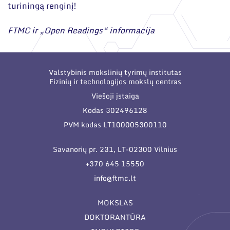
turiningą renginį!
FTMC ir „Open Readings“ informacija
Valstybinis mokslinių tyrimų institutas
Fizinių ir technologijos mokslų centras
Viešoji įstaiga
Kodas 302496128
PVM kodas LT100005300110
Savanorių pr. 231, LT-02300 Vilnius
+370 645 15550
info@ftmc.lt
MOKSLAS
DOKTORANTŪRA