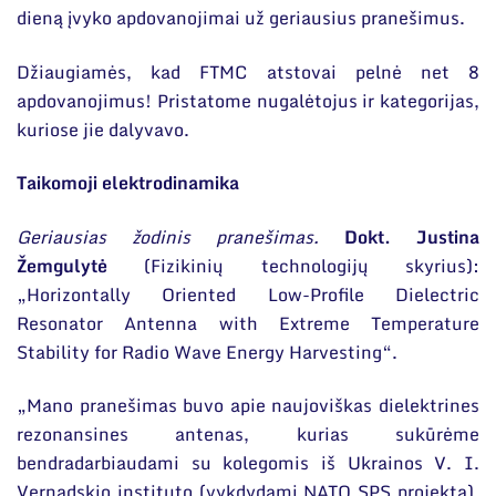
dieną įvyko apdovanojimai už geriausius pranešimus.
Džiaugiamės, kad FTMC atstovai pelnė net 8
apdovanojimus! Pristatome nugalėtojus ir kategorijas,
kuriose jie dalyvavo.
Taikomoji elektrodinamika
Geriausias žodinis pranešimas.
Dokt. Justina
Žemgulytė
(Fizikinių technologijų skyrius):
„Horizontally Oriented Low-Profile Dielectric
Resonator Antenna with Extreme Temperature
Stability for Radio Wave Energy Harvesting“.
„Mano pranešimas buvo apie naujoviškas dielektrines
rezonansines antenas, kurias sukūrėme
bendradarbiaudami su kolegomis iš Ukrainos V. I.
Vernadskio instituto (vykdydami NATO SPS projektą).