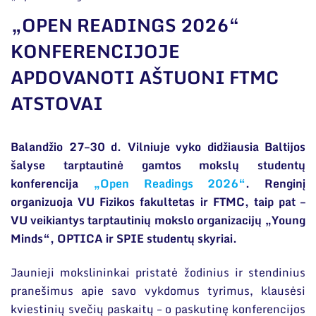
Narystė nacionalinėse ir tarptautinėse
organizacijose bei asociacijose
„OPEN READINGS 2026“
Bendri rekvizitai
KONFERENCIJOJE
APDOVANOTI AŠTUONI FTMC
Administracija
ATSTOVAI
Darbuotojų kontaktai
Balandžio 27–30 d. Vilniuje vyko didžiausia Baltijos
šalyse tarptautinė gamtos mokslų studentų
konferencija
„Open Readings 2026“
. Renginį
organizuoja VU Fizikos fakultetas ir FTMC, taip pat –
VU veikiantys tarptautinių mokslo organizacijų „Young
Minds“, OPTICA ir SPIE studentų skyriai.
Jaunieji mokslininkai pristatė žodinius ir stendinius
pranešimus apie savo vykdomus tyrimus, klausėsi
kviestinių svečių paskaitų – o paskutinę konferencijos