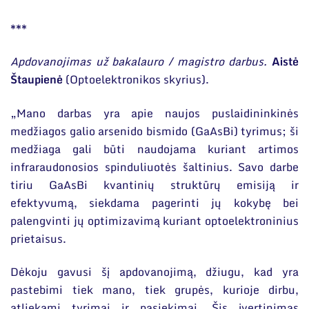
***
Apdovanojimas už bakalauro / magistro darbus.
Aistė
Štaupienė
(Optoelektronikos skyrius).
„Mano darbas yra apie naujos puslaidininkinės
medžiagos galio arsenido bismido (GaAsBi) tyrimus; ši
medžiaga gali būti naudojama kuriant artimos
infraraudonosios spinduliuotės šaltinius. Savo darbe
tiriu GaAsBi kvantinių struktūrų emisiją ir
efektyvumą, siekdama pagerinti jų kokybę bei
palengvinti jų optimizavimą kuriant optoelektroninius
prietaisus.
Dėkoju gavusi šį apdovanojimą, džiugu, kad yra
pastebimi tiek mano, tiek grupės, kurioje dirbu,
atliekami tyrimai ir pasiekimai. Šis įvertinimas