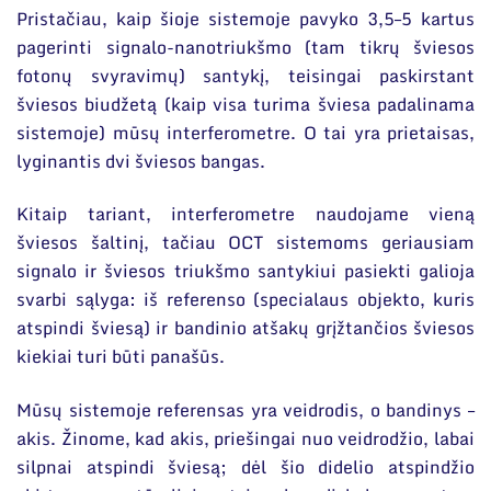
Pristačiau, kaip šioje sistemoje pavyko 3,5–5 kartus
pagerinti signalo-nanotriukšmo (tam tikrų šviesos
fotonų svyravimų) santykį, teisingai paskirstant
šviesos biudžetą (kaip visa turima šviesa padalinama
sistemoje) mūsų interferometre. O tai yra prietaisas,
lyginantis dvi šviesos bangas.
Kitaip tariant, interferometre naudojame vieną
šviesos šaltinį, tačiau OCT sistemoms geriausiam
signalo ir šviesos triukšmo santykiui pasiekti galioja
svarbi sąlyga: iš referenso (specialaus objekto, kuris
atspindi šviesą) ir bandinio atšakų grįžtančios šviesos
kiekiai turi būti panašūs.
Mūsų sistemoje referensas yra veidrodis, o bandinys –
akis. Žinome, kad akis, priešingai nuo veidrodžio, labai
silpnai atspindi šviesą; dėl šio didelio atspindžio