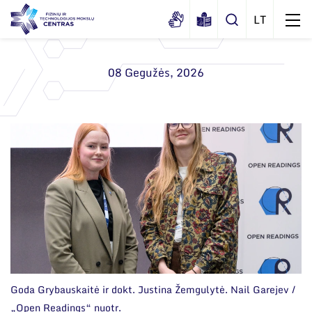
08 Gegužės, 2026
Apie mus
Dokumentai
Struktūra
Sertifikatai ir akreditavimo pažymėjimai
Administracija
Naujienos
Viešieji pirkimai
Administraciniai skyriai
Renginiai
Korupcijos prevencija
Moksliniai skyriai
Tinklalaidės
Duomenų apsauga
Mokslo taryba
Leidiniai
Darbuotojams
Tarptautinė patarėjų taryba
Nuorodos
Goda Grybauskaitė ir dokt. Justina Žemgulytė. Nail Garejev /
Mokslininkai emeritai
„Open Readings“ nuotr.