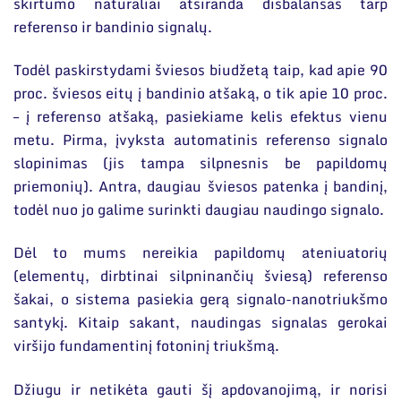
skirtumo natūraliai atsiranda disbalansas tarp
referenso ir bandinio signalų.
Todėl paskirstydami šviesos biudžetą taip, kad apie 90
proc. šviesos eitų į bandinio atšaką, o tik apie 10 proc.
– į referenso atšaką, pasiekiame kelis efektus vienu
metu. Pirma, įvyksta automatinis referenso signalo
slopinimas (jis tampa silpnesnis be papildomų
priemonių). Antra, daugiau šviesos patenka į bandinį,
todėl nuo jo galime surinkti daugiau naudingo signalo.
Dėl to mums nereikia papildomų ateniuatorių
(elementų, dirbtinai silpninančių šviesą) referenso
šakai, o sistema pasiekia gerą signalo-nanotriukšmo
santykį. Kitaip sakant, naudingas signalas gerokai
viršijo fundamentinį fotoninį triukšmą.
Džiugu ir netikėta gauti šį apdovanojimą, ir norisi