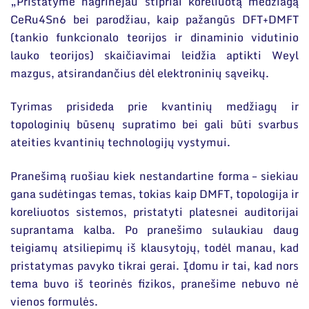
„Pristatyme nagrinėjau stipriai koreliuotą medžiagą
CeRu4Sn6 bei parodžiau, kaip pažangūs DFT+DMFT
(tankio funkcionalo teorijos ir dinaminio vidutinio
lauko teorijos) skaičiavimai leidžia aptikti Weyl
mazgus, atsirandančius dėl elektroninių sąveikų.
Tyrimas prisideda prie kvantinių medžiagų ir
topologinių būsenų supratimo bei gali būti svarbus
ateities kvantinių technologijų vystymui.
Pranešimą ruošiau kiek nestandartine forma – siekiau
gana sudėtingas temas, tokias kaip DMFT, topologija ir
koreliuotos sistemos, pristatyti platesnei auditorijai
suprantama kalba. Po pranešimo sulaukiau daug
teigiamų atsiliepimų iš klausytojų, todėl manau, kad
pristatymas pavyko tikrai gerai. Įdomu ir tai, kad nors
tema buvo iš teorinės fizikos, pranešime nebuvo nė
vienos formulės.