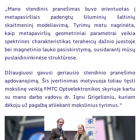
„Mano stendinis pranešimas buvo orientuotas į
metapaviršiais padengtų šiluminių šaltinių
skaitmeninį modeliavimą. Tyrimų metu nagrinėta,
kaip metapaviršių geometriniai parametrai veikia
spektrines charakteristikas terahercų dažnio juostoje
bei magnetinio lauko pasiskirstymą, susidarantį mūsų
puslaidininkinėse struktūrose.
Džiaugiuosi gavusi geriausio stendinio pranešimo
apdovanojimą. Šis įvertinimas motyvuoja toliau tęsti
mokslinę veiklą FMTC Optoelektronikos skyriuje kartu
su mano darbo vadovu dr. Ignu Grigelioniu, kuriam
dėkoju už pagalbą atliekant mokslinius tyrimus.“