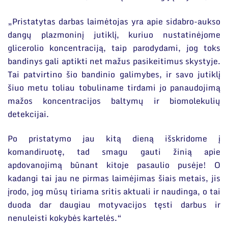
„Pristatytas darbas laimėtojas yra apie sidabro-aukso
dangų plazmoninį jutiklį, kuriuo nustatinėjome
glicerolio koncentraciją, taip parodydami, jog toks
bandinys gali aptikti net mažus pasikeitimus skystyje.
Tai patvirtino šio bandinio galimybes, ir savo jutiklį
šiuo metu toliau tobuliname tirdami jo panaudojimą
mažos koncentracijos baltymų ir biomolekulių
detekcijai.
Po pristatymo jau kitą dieną išskridome į
komandiruotę, tad smagu gauti žinią apie
apdovanojimą būnant kitoje pasaulio pusėje! O
kadangi tai jau ne pirmas laimėjimas šiais metais, jis
įrodo, jog mūsų tiriama sritis aktuali ir naudinga, o tai
duoda dar daugiau motyvacijos tęsti darbus ir
nenuleisti kokybės kartelės.“