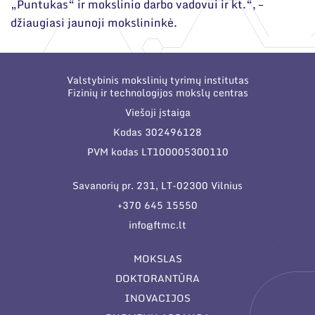
„Puntukas“ ir mokslinio darbo vadovui ir kt.“, –
džiaugiasi jaunoji mokslininkė.
Valstybinis mokslinių tyrimų institutas
Fizinių ir technologijos mokslų centras
Viešoji įstaiga
Kodas 302496128
PVM kodas LT100005300110
Savanorių pr. 231, LT-02300 Vilnius
+370 645 15550
info@ftmc.lt
MOKSLAS
DOKTORANTŪRA
INOVACIJOS