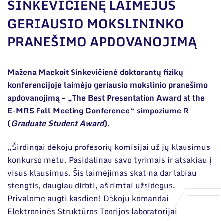
Narystė nacionalinėse ir tarptautinėse
SINKEVIČIENĘ LAIMĖJUS
organizacijose bei asociacijose
GERIAUSIO MOKSLININKO
Bendri rekvizitai
PRANEŠIMO APDOVANOJIMĄ
Administracija
Darbuotojų kontaktai
Mažena Mackoit Sinkevičienė doktorantų fizikų
konferencijoje laimėjo geriausio mokslinio pranešimo
apdovanojimą – „The Best Presentation Award at the
E-MRS Fall Meeting Conference“ simpoziume R
(
Graduate Student Award
).
„Širdingai dėkoju profesorių komisijai už jų klausimus
konkurso metu. Pasidalinau savo tyrimais ir atsakiau į
visus klausimus. Šis laimėjimas skatina dar labiau
stengtis, daugiau dirbti, aš rimtai užsidegus.
Privalome augti kasdien! Dėkoju komandai
Elektroninės Struktūros Teorijos laboratorijai