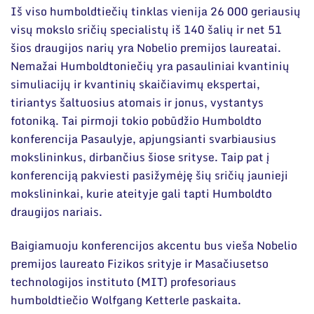
Iš viso humboldtiečių tinklas vienija 26 000 geriausių
visų mokslo sričių specialistų iš 140 šalių ir net 51
šios draugijos narių yra Nobelio premijos laureatai.
Nemažai Humboldtoniečių yra pasauliniai kvantinių
simuliacijų ir kvantinių skaičiavimų ekspertai,
tiriantys šaltuosius atomais ir jonus, vystantys
fotoniką. Tai pirmoji tokio pobūdžio Humboldto
konferencija Pasaulyje, apjungsianti svarbiausius
mokslininkus, dirbančius šiose srityse. Taip pat į
konferenciją pakviesti pasižymėję šių sričių jaunieji
mokslininkai, kurie ateityje gali tapti Humboldto
draugijos nariais.
Baigiamuoju konferencijos akcentu bus vieša Nobelio
premijos laureato Fizikos srityje ir Masačiusetso
technologijos instituto (MIT) profesoriaus
humboldtiečio Wolfgang Ketterle paskaita.