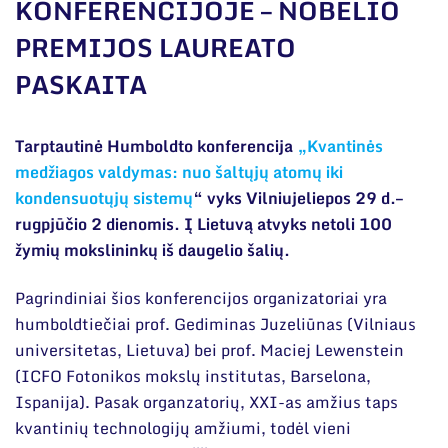
Narystė nacionalinėse ir tarptautinėse
KONFERENCIJOJE – NOBELIO
organizacijose bei asociacijose
PREMIJOS LAUREATO
Bendri rekvizitai
PASKAITA
Administracija
Darbuotojų kontaktai
Tarptautinė Humboldto konferencija
„Kvantinės
medžiagos valdymas: nuo šaltųjų atomų iki
kondensuotųjų sistemų
“ vyks Vilniujeliepos 29 d.–
rugpjūčio 2 dienomis. Į Lietuvą atvyks netoli 100
žymių mokslininkų iš daugelio šalių.
Pagrindiniai šios konferencijos organizatoriai yra
humboldtiečiai prof. Gediminas Juzeliūnas (Vilniaus
universitetas, Lietuva) bei prof. Maciej Lewenstein
(ICFO Fotonikos mokslų institutas, Barselona,
Ispanija). Pasak organzatorių, XXI-as amžius taps
kvantinių technologijų amžiumi, todėl vieni