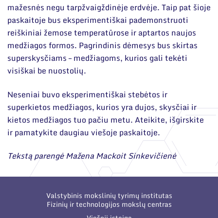
mažesnės negu tarpžvaigždinėje erdvėje. Taip pat šioje
paskaitoje bus eksperimentiškai pademonstruoti
reiškiniai žemose temperatūrose ir aptartos naujos
medžiagos formos. Pagrindinis dėmesys bus skirtas
superskysčiams – medžiagoms, kurios gali tekėti
visiškai be nuostolių.
Neseniai buvo eksperimentiškai stebėtos ir
superkietos medžiagos, kurios yra dujos, skysčiai ir
kietos medžiagos tuo pačiu metu. Ateikite, išgirskite
ir pamatykite daugiau viešoje paskaitoje.
Tekstą parengė Mažena Mackoit Sinkevičienė
Valstybinis mokslinių tyrimų institutas
Fizinių ir technologijos mokslų centras
Viešoji įstaiga