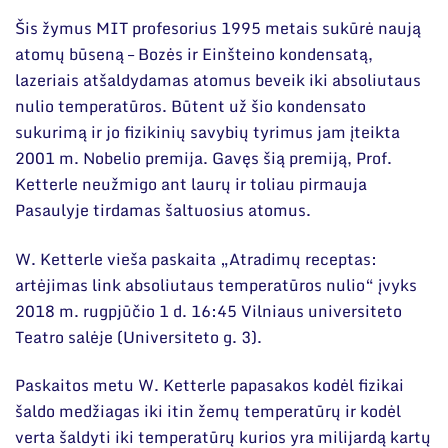
Šis žymus MIT profesorius 1995 metais sukūrė naują
atomų būseną – Bozės ir Einšteino kondensatą,
lazeriais atšaldydamas atomus beveik iki absoliutaus
nulio temperatūros. Būtent už šio kondensato
sukurimą ir jo fizikinių savybių tyrimus jam įteikta
2001 m. Nobelio premija. Gavęs šią premiją, Prof.
Ketterle neužmigo ant laurų ir toliau pirmauja
Pasaulyje tirdamas šaltuosius atomus.
W. Ketterle vieša paskaita „Atradimų receptas:
artėjimas link absoliutaus temperatūros nulio“ įvyks
2018 m. rugpjūčio 1 d. 16:45 Vilniaus universiteto
Teatro salėje (Universiteto g. 3).
Paskaitos metu W. Ketterle papasakos kodėl fizikai
šaldo medžiagas iki itin žemų temperatūrų ir kodėl
verta šaldyti iki temperatūrų kurios yra milijardą kartų