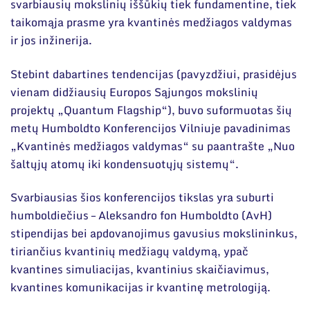
svarbiausių mokslinių iššūkių tiek fundamentine, tiek
taikomąja prasme yra kvantinės medžiagos valdymas
ir jos inžinerija.
Stebint dabartines tendencijas (pavyzdžiui, prasidėjus
vienam didžiausių Europos Sąjungos mokslinių
projektų „Quantum Flagship“), buvo suformuotas šių
metų Humboldto Konferencijos Vilniuje pavadinimas
„Kvantinės medžiagos valdymas“ su paantrašte „Nuo
šaltųjų atomų iki kondensuotųjų sistemų“.
Svarbiausias šios konferencijos tikslas yra suburti
humboldiečius – Aleksandro fon Humboldto (AvH)
stipendijas bei apdovanojimus gavusius mokslininkus,
tiriančius kvantinių medžiagų valdymą, ypač
kvantines simuliacijas, kvantinius skaičiavimus,
kvantines komunikacijas ir kvantinę metrologiją.