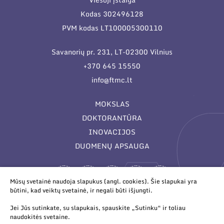
Kodas 302496128
PVM kodas LT100005300110
Savanorių pr. 231, LT-02300 Vilnius
+370 645 15550
info@ftmc.lt
MOKSLAS
DOKTORANTŪRA
INOVACIJOS
DUOMENŲ APSAUGA
Mūsų svetainė naudoja slapukus (angl. cookies). Šie slapukai yra
būtini, kad veiktų svetainė, ir negali būti išjungti.
Jei Jūs sutinkate, su slapukais, spauskite „Sutinku“ ir toliau
naudokitės svetaine.
© 2026 Valstybinis mokslinių tyrimų institutas Fizinių ir