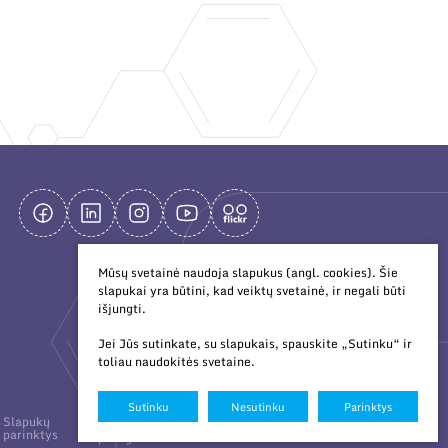
Mūsų svetainė naudoja slapukus (angl. cookies). Šie
slapukai yra būtini, kad veiktų svetainė, ir negali būti
išjungti.
Jei Jūs sutinkate, su slapukais, spauskite „Sutinku“ ir
toliau naudokitės svetaine.
Sutinku
Nesutinku
Parinktys
Duomenų
Sukurta:
Slapukų
parinktys
apsauga
TEXUS