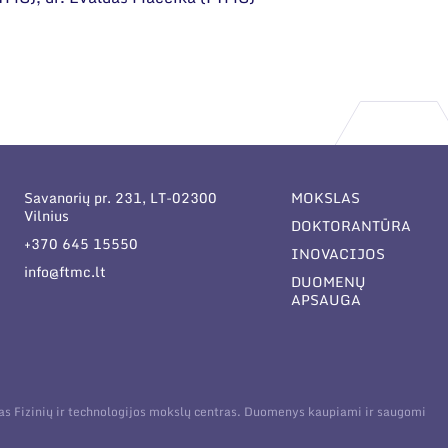
Savanorių pr. 231, LT-02300
MOKSLAS
Vilnius
DOKTORANTŪRA
+370 645 15550
INOVACIJOS
info@ftmc.lt
DUOMENŲ
APSAUGA
tas Fizinių ir technologijos mokslų centras. Duomenys kaupiami ir saugomi