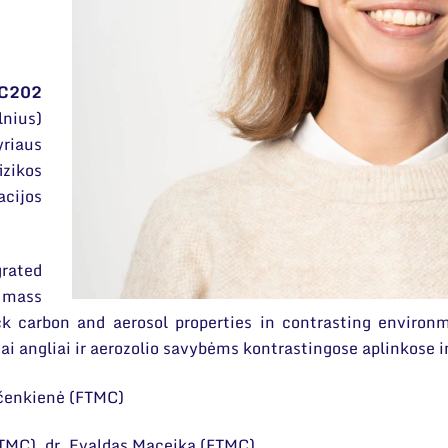
C202
lnius)
iaus
izikos
cijos
ated
 mass
ck carbon and aerosol properties in contrasting environ
jai angliai ir aerozolio savybėms kontrastingose aplinkose 
yčenkienė (FTMC)
(FTMC), dr. Evaldas Maceika (FTMC)