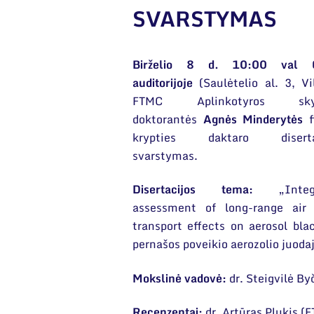
SVARSTYMAS
Birželio 8 d. 10:00 val 
auditorijoje
(Saulėtelio al. 3, Vi
FTMC Aplinkotyros skyr
doktorantės
Agnės Minderytės
f
krypties daktaro diserta
svarstymas.
Disertacijos tema:
„Integr
assessment of long-range air
transport effects on aerosol bla
pernašos poveikio aerozolio juoda
Mokslinė vadovė:
dr. Steigvilė B
Recenzentai:
dr. Artūras Plukis 