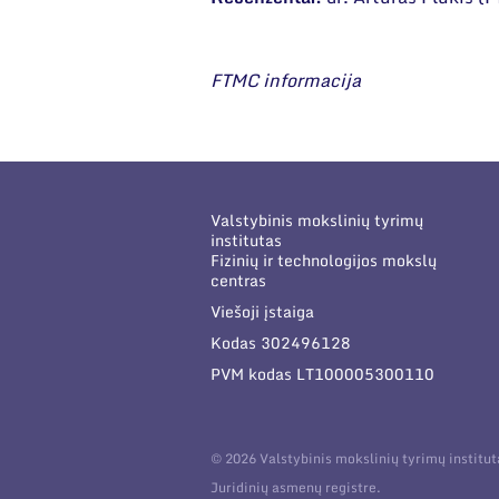
FTMC informacija
Valstybinis mokslinių tyrimų
institutas
Fizinių ir technologijos mokslų
centras
Viešoji įstaiga
Kodas 302496128
PVM kodas LT100005300110
© 2026 Valstybinis mokslinių tyrimų institu
Juridinių asmenų registre.