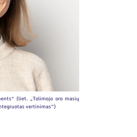
ments“ (liet. „Tolimojo oro masių
integruotas vertinimas“)