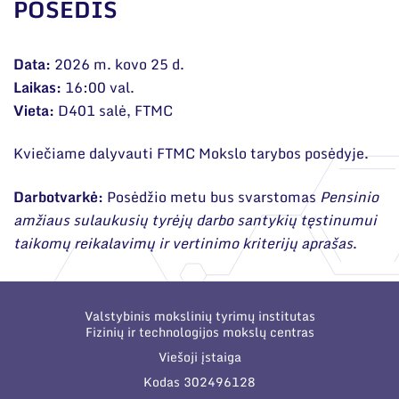
Narystė nacionalinėse ir tarptautinėse
POSĖDIS
organizacijose bei asociacijose
Bendri rekvizitai
Data:
2026 m. kovo 25 d.
Laikas:
16:00 val.
Administracija
Vieta:
D401 salė, FTMC
Darbuotojų kontaktai
Kviečiame dalyvauti FTMC Mokslo tarybos posėdyje.
Darbotvarkė:
Posėdžio metu bus svarstomas
Pensinio
amžiaus sulaukusių tyrėjų darbo santykių tęstinumui
taikomų reikalavimų ir vertinimo kriterijų aprašas
.
Valstybinis mokslinių tyrimų institutas
Fizinių ir technologijos mokslų centras
Viešoji įstaiga
Kodas 302496128