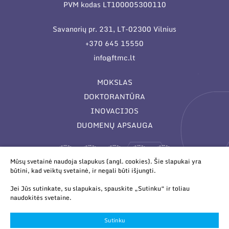
PVM kodas LT100005300110
Savanorių pr. 231, LT-02300 Vilnius
+370 645 15550
info@ftmc.lt
MOKSLAS
DOKTORANTŪRA
INOVACIJOS
DUOMENŲ APSAUGA
Mūsų svetainė naudoja slapukus (angl. cookies). Šie slapukai yra
būtini, kad veiktų svetainė, ir negali būti išjungti.
Jei Jūs sutinkate, su slapukais, spauskite „Sutinku“ ir toliau
naudokitės svetaine.
© 2026 Valstybinis mokslinių tyrimų institutas Fizinių ir
technologijos mokslų centras. Duomenys kaupiami ir saugomi
Sutinku
Juridinių asmenų registre.