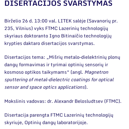
Narystė nacionalinėse ir tarptautinėse
DISERTACIJOS SVARSTYMAS
organizacijose bei asociacijose
Bendri rekvizitai
Birželio 26 d. 13:00 val. LITEK salėje (Savanorių pr.
235, Vilnius) vyks FTMC Lazerinių technologijų
Administracija
skyriaus doktoranto Igno Bitinaičio technologijų
Darbuotojų kontaktai
krypties daktaro disertacijos svarstymas.
Disertacijos tema: „Mišrių metalo–dielektrinių plonų
dangų formavimas ir tyrimai optinių sensorių ir
kosmoso optikos taikymams“ (angl.
Magnetron
sputtering of metal–dielectric coatings for optical
sensor and space optics applications
).
Mokslinis vadovas: dr. Alexandr Belosludtsev (FTMC).
Disertacija parengta FTMC Lazerinių technologijų
skyriuje, Optinių dangų laboratorijoje.