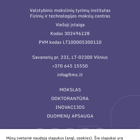
Valstybinis mokslinių tyrimų institutas
Fizinių ir technologijos mokslų centras
Viešoji įstaiga
Kodas 302496128
PVM kodas LT100005300110
Savanorių pr. 231, LT-02300 Vilnius
+370 645 15550
info@ftmc.lt
MOKSLAS
DOKTORANTŪRA
INOVACIJOS
DUOMENŲ APSAUGA
Mūsų svetainė naudoja slapukus (angl. cookies). Šie slapukai yra