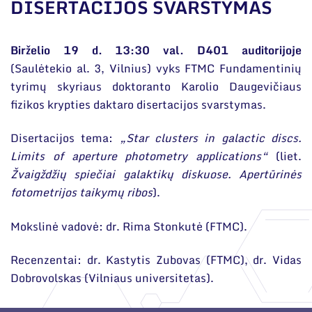
Narystė nacionalinėse ir tarptautinėse
DISERTACIJOS SVARSTYMAS
organizacijose bei asociacijose
Bendri rekvizitai
Birželio 19 d. 13:30 val. D401 auditorijoje
(Saulėtekio al. 3, Vilnius) vyks FTMC Fundamentinių
Administracija
tyrimų skyriaus doktoranto Karolio Daugevičiaus
Darbuotojų kontaktai
fizikos krypties daktaro disertacijos svarstymas.
Disertacijos tema:
„Star clusters in galactic discs.
Limits of aperture photometry applications“
(liet.
Žvaigždžių spiečiai galaktikų diskuose. Apertūrinės
fotometrijos taikymų ribos
).
Mokslinė vadovė: dr. Rima Stonkutė (FTMC).
Recenzentai: dr. Kastytis Zubovas (FTMC), dr. Vidas
Dobrovolskas (Vilniaus universitetas).