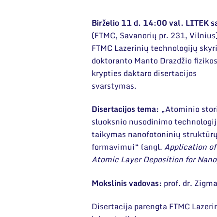
Birželio 11 d. 14:00 val. LITEK s
(FTMC, Savanorių pr. 231, Vilnius
FTMC Lazerinių technologijų skyr
doktoranto Manto Drazdžio fiziko
krypties daktaro disertacijos
svarstymas.
Disertacijos tema:
„Atominio stor
sluoksnio nusodinimo technologij
taikymas nanofotoninių struktūr
formavimui“ (angl.
Application of
Atomic Layer Deposition for Nano
Mokslinis vadovas:
prof. dr. Zigm
Disertacija parengta FTMC Lazerin