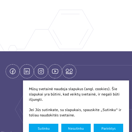
Mūsų svetainė naudoja slapukus (angl. cookies). Šie
slapukai yra būtini, kad veiktų svetainė, ir negali būti
išjungti.
Jei Jūs sutinkate, su slapukais, spauskite „Sutinku“ ir
toliau naudokitės svetaine.
Sutinku
Nesutinku
Parinktys
Duomenų
Sukurta: