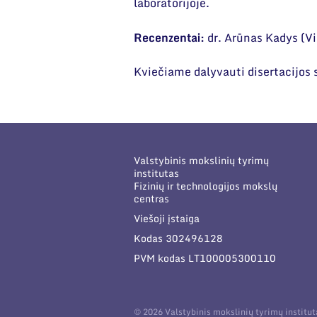
laboratorijoje.
Recenzentai:
dr. Arūnas Kadys (Vi
Kviečiame dalyvauti disertacijos
Valstybinis mokslinių tyrimų
institutas
Fizinių ir technologijos mokslų
centras
Viešoji įstaiga
Kodas 302496128
PVM kodas LT100005300110
© 2026 Valstybinis mokslinių tyrimų institu