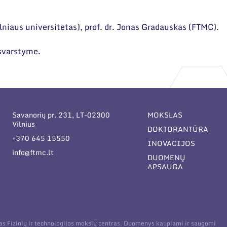
lniaus universitetas), prof. dr. Jonas Gradauskas (FTMC).
 svarstyme.
Savanorių pr. 231, LT-02300
MOKSLAS
Vilnius
DOKTORANTŪRA
+370 645 15550
INOVACIJOS
info@ftmc.lt
DUOMENŲ
APSAUGA
tas Fizinių ir technologijos mokslų centras. Duomenys kaupiami ir saugomi