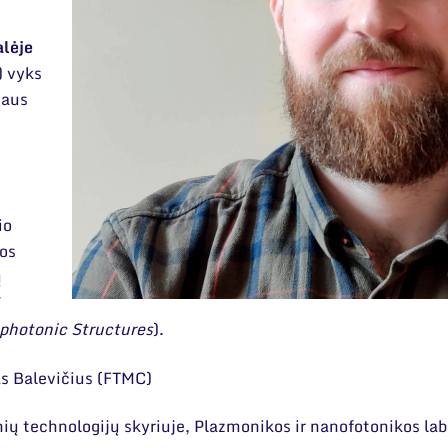
alėje
) vyks
iaus
s
io
os
ų
photonic Structures
).
as Balevičius (FTMC)
ių technologijų skyriuje, Plazmonikos ir nanofotonikos lab