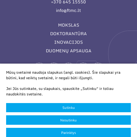
+370 645 15550
info@ftmc.lt
MOKSLAS
DOKTORANTŪRA
INOVACIJOS
DUOMENŲ APSAUGA
Mūsų svetainė naudoja slapukus (angl. cookies). Šie slapukai yra
būtini, kad veiktų svetainė, ir negali būti išjungti.
Jei Jūs sutinkate, su slapukais, spauskite „Sutinku“ ir toliau
naudokitės svetaine.
© 2026 Valstybinis mokslinių tyrimų institutas Fizinių ir
technologijos mokslų centras. Duomenys kaupiami ir saugomi
Sutinku
Juridinių asmenų registre.
Slapukų parinktys
Nesutinku
Duomenų apsauga
Parinktys
Sukurta:
TEXUS