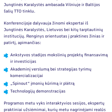
Jungtinės Karalystės ambasada Vilniuje ir
Baltijos
šalių TTO tinklu.
Konferencijoje dalyvauja žinomi ekspertai iš
Jungtinės Karalystės, Lietuvos bei kitų tarptautinių
institucijų. Renginys orientuotas į praktines žinias ir
patirtį, apimančias:
Ankstyvos stadijos mokslinių projektų finansavimą
ir investicijas
Akademinį verslumą bei strategijas tyrimų
komercializacijai
„Spinout“ įmonių kūrimą ir plėtrą
Technologijų demonstracijas
Programos metu vyks interaktyvios sesijos, ekspertų
praktiniai užsiėmimai, kurių metu nagrinėjami realūs