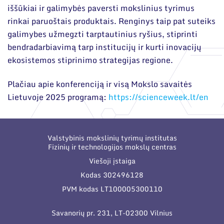
iššūkiai ir galimybės paversti mokslinius tyrimus
rinkai paruoštais produktais. Renginys taip pat suteiks
galimybes užmegzti tarptautinius ryšius, stiprinti
bendradarbiavimą tarp institucijų ir kurti inovacijų
ekosistemos stiprinimo strategijas regione.
Plačiau apie konferenciją ir visą Mokslo savaitės
Lietuvoje 2025 programą:
https://scienceweek.lt/en
Valstybinis mokslinių tyrimų institutas
Fizinių ir technologijos mokslų centras
Viešoji įstaiga
Kodas 302496128
PVM kodas LT100005300110
Savanorių pr. 231, LT-02300 Vilnius