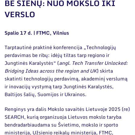
Narystė nacionalinėse ir tarptautinėse
BE SIENŲ: NUO MOKSLO IKI
organizacijose bei asociacijose
VERSLO
Bendri rekvizitai
Administracija
Spalio 17 d. | FTMC, Vilnius
Darbuotojų kontaktai
Tarptautinė praktinė konferencija „Technologijų
perdavimas be ribų: idėjų tiltas tarp regiono ir
Jungtinės Karalystės“ (
angl. Tech Transfer Unlocked:
Bridging Ideas across the region and UK
) skirta
skatinti technologijų perdavimą, akademinį verslumą
ir inovacijų vystymą tarp Jungtinės Karalystės,
Baltijos šalių, Suomijos ir Ukrainos.
Renginys yra dalis Mokslo savaitės Lietuvoje 2025 (re)
SEARCH, kurią organizuoja Lietuvos mokslo taryba
bendradarbiaudama su Švietimo, mokslo ir sporto
ministerija, Užsienio reikalų ministerija, FTMC,