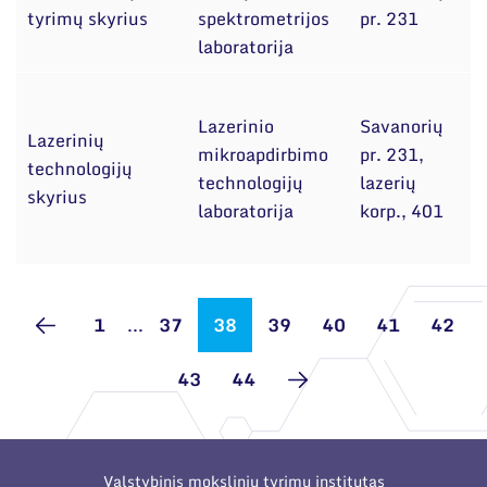
tyrimų skyrius
spektrometrijos
pr. 231
T
laboratorija
Lazerinio
Savanorių
Lazerinių
mikroapdirbimo
pr. 231,
technologijų
technologijų
lazerių
skyrius
laboratorija
korp., 401
1
...
37
38
39
40
41
42
43
44
Valstybinis mokslinių tyrimų institutas