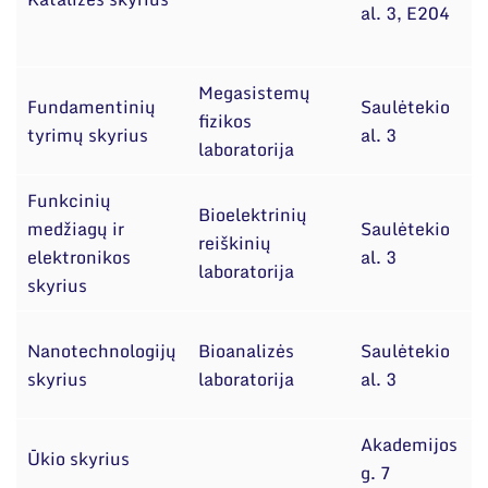
al. 3, E204
A
Megasistemų
Fundamentinių
Saulėtekio
d
fizikos
tyrimų skyrius
al. 3
laboratorija
Funkcinių
Bioelektrinių
medžiagų ir
Saulėtekio
reiškinių
elektronikos
al. 3
laboratorija
skyrius
Nanotechnologijų
Bioanalizės
Saulėtekio
skyrius
laboratorija
al. 3
Akademijos
Ūkio skyrius
g. 7