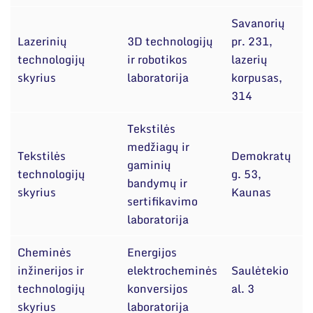
Savanorių
Lazerinių
3D technologijų
pr. 231,
technologijų
ir robotikos
lazerių
skyrius
laboratorija
korpusas,
314
Tekstilės
medžiagų ir
Tekstilės
Demokratų
gaminių
technologijų
g. 53,
bandymų ir
T
skyrius
Kaunas
sertifikavimo
laboratorija
Cheminės
Energijos
inžinerijos ir
elektrocheminės
Saulėtekio
technologijų
konversijos
al. 3
skyrius
laboratorija