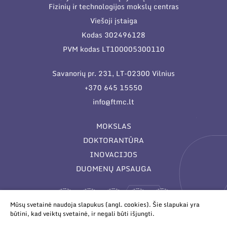
Fizinių ir technologijos mokslų centras
Viešoji įstaiga
Kodas 302496128
PVM kodas LT100005300110
Savanorių pr. 231, LT-02300 Vilnius
+370 645 15550
info@ftmc.lt
MOKSLAS
DOKTORANTŪRA
INOVACIJOS
DUOMENŲ APSAUGA
Mūsų svetainė naudoja slapukus (angl. cookies). Šie slapukai yra
būtini, kad veiktų svetainė, ir negali būti išjungti.