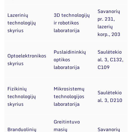
Savanorių
Lazerinių
3D technologijų
pr. 231,
technologijų
ir robotikos
lazerių
skyrius
laboratorija
korp., 203
Puslaidininkių
Saulėtekio
Optoelektronikos
optikos
al. 3, C132,
skyrius
T
laboratorija
C109
Fizikinių
Mikrosistemų
Saulėtekio
d
technologijų
technologijos
al. 3, D210
T
skyrius
laboratorija
Greitintuvo
Branduolinių
masių
Savanorių