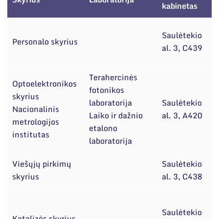
Narystė nacionalinėse ir tarptautinėse
kabinetas
organizacijose bei asociacijose
Saulėtekio
V
Personalo skyrius
al. 3, C439
Terahercinės
Optoelektronikos
fotonikos
skyrius
d
laboratorija
Saulėtekio
Nacionalinis
Laiko ir dažnio
al. 3, A420
metrologijos
S
etalono
institutas
laboratorija
Viešųjų pirkimų
Saulėtekio
skyrius
al. 3, C438
T
Saulėtekio
Katalizės skyrius