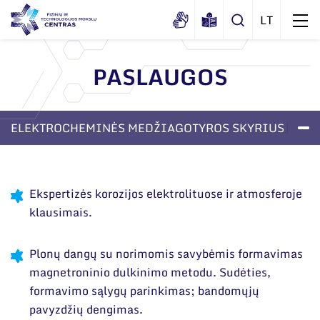
PASLAUGOS
Apie mus
Dokumentai
ELEKTROCHEMINĖS MEDŽIAGOTYROS SKYRIUS
Struktūra
Sertifikatai ir akreditavimo pažymėjimai
Administracija
LABORATORIJOS
PASLAUGOS
APIE SKYRIŲ
Naujienos
Viešieji pirkimai
Administraciniai skyriai
Renginiai
Ekspertizės korozijos elektrolituose ir atmosferoje
Korupcijos prevencija
klausimais.
Moksliniai skyriai
Tinklalaidės
Bendri rekvizitai
Duomenų apsauga
Mokslo taryba
Leidiniai
Plonų dangų su norimomis savybėmis formavimas
Administracija
Darbuotojams
Tarptautinė patarėjų taryba
magnetroninio dulkinimo metodu. Sudėties,
Darbuotojų kontaktai
formavimo sąlygų parinkimas; bandomųjų
Nuorodos
Mokslininkai emeritai
pavyzdžių dengimas.