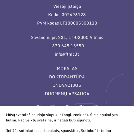
Viešoji įstaiga
Kodas 302496128
PVM kodas LT100005300110
Savanorių pr. 231, LT-02300 Vilnius
+370 645 15550
info@ftmc.lt
MOKSLAS
DOKTORANTŪRA
INOVACIJOS
DUOMENŲ APSAUGA
Mūsų svetainė naudoja slapukus (angl. cookies). Šie slapukai yra
būtini, kad veiktų svetainė, ir negali būti išjungti.
Jei Jūs sutinkate, su slapukais, spauskite „Sutinku“ ir toliau