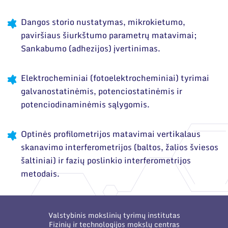
Narystė nacionalinėse ir tarptautinėse
organizacijose bei asociacijose
Dangos storio nustatymas, mikrokietumo,
paviršiaus šiurkštumo parametrų matavimai;
Sankabumo (adhezijos) įvertinimas.
Elektrocheminiai (fotoelektrocheminiai) tyrimai
galvanostatinėmis, potenciostatinėmis ir
potenciodinaminėmis sąlygomis.
Optinės profilometrijos matavimai vertikalaus
skanavimo interferometrijos (baltos, žalios šviesos
šaltiniai) ir fazių poslinkio interferometrijos
metodais.
Valstybinis mokslinių tyrimų institutas
Fizinių ir technologijos mokslų centras