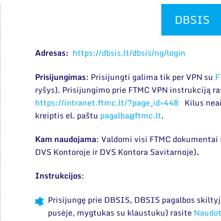
DBSIS
Adresas:
https://dbsis.lt/dbsis/ng/login
Prisijungimas
: Prisijungti galima tik per VPN su
F
ryšys). Prisijungimo prie FTMC VPN instrukciją ra
https://intranet.ftmc.lt/?page_id=448
Kilus nea
kreiptis
el. paštu
pagalba@ftmc.lt
.
Kam naudojama
: Valdomi visi FTMC dokumentai 
DVS Kontoroje ir DVS Kontora Savitarnoje)
.
Instrukcijos
:
Prisijungę prie DBSIS, DBSIS pagalbos skilty
pusėje, mygtukas su klaustuku) rasite
Naudot