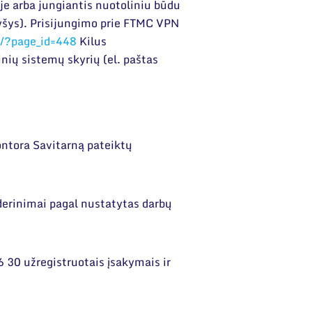
je arba jungiantis nuotoliniu būdu
ryšys). Prisijungimo prie FTMC VPN
lt/?page_id=448
Kilus
ių sistemų skyrių (el. paštas
ontora Savitarną pateiktų
derinimai pagal nustatytas darbų
 30 užregistruotais įsakymais ir