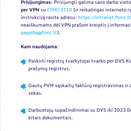
Prisijungimas:
Prisijungti galima savo darbo vieto
per VPN
su
FTMC ITID
(ir reikalingas interneto 
instrukciją rasite adresu:
https://intranet.ftmc.
neaiškumams dėl VPN prašom kreiptis į informacin
pagalba@ftmc.lt
).
Kam naudojama
:
Paskirti registrų tvarkytojai tvarko per DVS K
prašymų registrus.
Gautų PVM sąskaitų faktūrų registravimas ir 
sekas.
Darbuotojų supažindinimai su DVS iki 2023 06
kitais dokumentais.