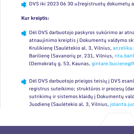
DVS iki 2023 06 30 užregistruotų dokumetų a
Kur kreiptis:
Dėl DVS darbuotojo paskyros sukūrimo ar atn
atnaujinimo kreiptis į Dokumentų valdymo sky
Krulikienę (Saulėtekio al. 3, Vilnius,
anzelika.
Barilienę (Savanorių pr. 231, Vilnius,
rita.bar
(Demokratų g. 53, Kaunas,
gintare.buciene@f
Dėl DVS darbuotojo prieigos teisių į DVS esa
registrus suteikimo; struktūros ir procesų (d
sutrikimų ir sistemos klaidų į Dokumentų val
Juodienę (Saulėtekio al. 3, Vilnius,
jolanta.ju