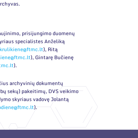
rchyvas.
aujinimo, prisijungimo duomenų
riaus specialistes Anželiką
krulikiene@ftmc.lt
), Ritą
iliene@ftmc.lt
), Gintarę Bučienę
tmc.lt
).
nčius archyvinių dokumentų
arbų sekų) pakeitimų, DVS veikimo
dymo skyriaus vadovę Jolantą
odiene@ftmc.lt
).