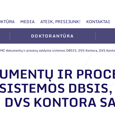
UKTŪRA
MEDIA
ATEIK, PRISIJUNK!
KONTAKTAI
DOKTORANTŪRA
MC dokumentų ir procesų valdymo sistemos DBSIS, DVS Kontora, DVS Konto
UMENTŲ IR PROC
SISTEMOS DBSIS,
 DVS KONTORA S