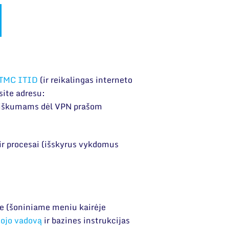
TMC ITID
(ir reikalingas interneto
site adresu:
iškumams dėl VPN prašom
ir procesai (išskyrus vykdomus
je (šoniniame meniu kairėje
ojo vadovą
ir bazines instrukcijas