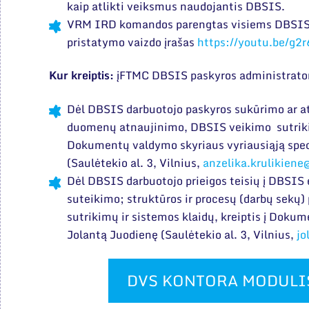
kaip atlikti veiksmus naudojantis DBSIS.
VRM IRD komandos parengtas visiems DBSIS
pristatymo vaizdo įrašas
https://youtu.be/g2
Kur kreiptis:
įFTMC DBSIS paskyros administrato
Dėl DBSIS darbuotojo paskyros sukūrimo ar a
duomenų atnaujinimo, DBSIS veikimo sutrikimų
Dokumentų valdymo skyriaus vyriausiąją speci
(Saulėtekio al. 3, Vilnius,
anzelika.krulikiene
Dėl DBSIS darbuotojo prieigos teisių į DBSIS
suteikimo; struktūros ir procesų (darbų sekų
sutrikimų ir sistemos klaidų, kreiptis į Dok
Jolantą Juodienę (Saulėtekio al. 3, Vilnius,
jo
DVS KONTORA MODULI