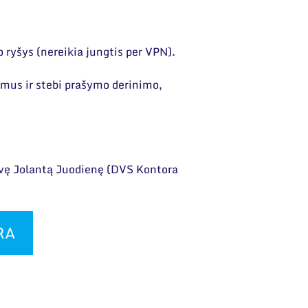
to ryšys (nereikia jungtis per VPN).
šymus ir stebi prašymo derinimo,
vę Jolantą Juodienę (DVS Kontora
RA