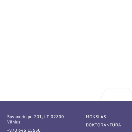
Savanorių pr. 231, LT-02300
MOKSLAS
Vilnius
DOKTORANTŪRA
+370 645 15550